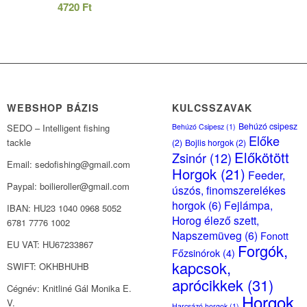
4720
Ft
WEBSHOP BÁZIS
KULCSSZAVAK
Behúzó csipesz
Behúzó Csipesz
(1)
SEDO – Intelligent fishing
Előke
tackle
(2)
Bojlis horgok
(2)
Előkötött
Zsinór
(12)
Email: sedofishing@gmail.com
Horgok
(21)
Feeder,
Paypal: boilieroller@gmail.com
úszós, finomszerelékes
horgok
(6)
Fejlámpa,
IBAN: HU23 1040 0968 5052
Horog élező szett,
6781 7776 1002
Napszemüveg
(6)
Fonott
EU VAT: HU67233867
Forgók,
Főzsinórok
(4)
kapcsok,
SWIFT: OKHBHUHB
aprócikkek
(31)
Cégnév: Knitliné Gál Monika E.
Horgok
V.
Harcsázó horgok
(1)