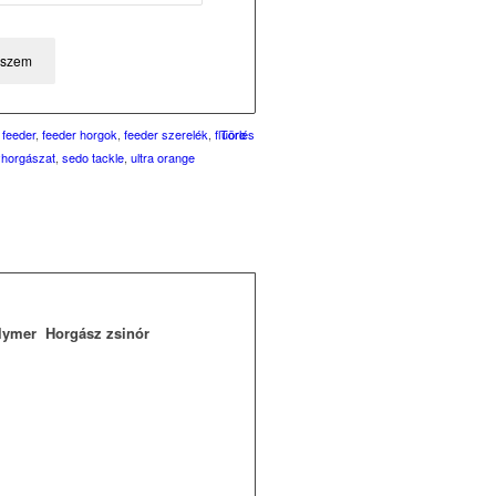
eszem
,
feeder
,
feeder horgok
,
feeder szerelék
,
fluoro
Törlés
yhorgászat
,
sedo tackle
,
ultra orange
olymer Horgász zsinór