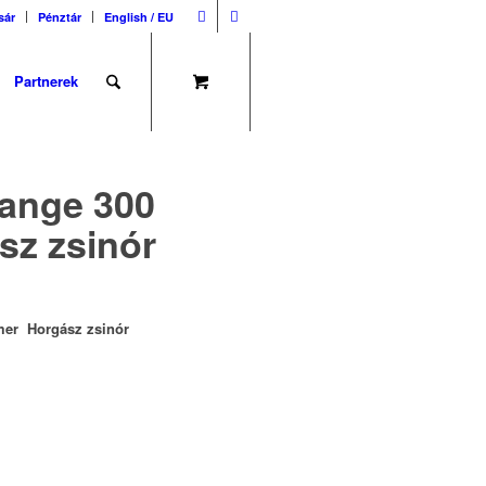
sár
Pénztár
English / EU
Partnerek
ange 300
sz zsinór
ymer Horgász zsinór