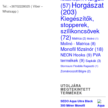
Horgászat
(57)
Tel.: +36702228025 ( Viber –
(203)
Whatsapp )
Kiegészítők,
stopperek,
szilikoncsövek
(72)
Matrica
(2)
Molinó
(1)
Molinó - Matrica
(8)
Monofil főzsinór
(18)
NEON Hooks
(9)
PVA
termékek
(9)
Sapkák
(3)
Stormsure Flexibilis Ragasztó
(1)
Zománcozott Bögre
(2)
UTOLJÁRA
MEGTEKINTETT
TERMÉKEK
SEDO Aqua Ultra Black
300 Méter Monofil