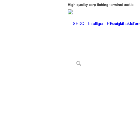
High quality carp fishing terminal tackle
Főoldal
Ter