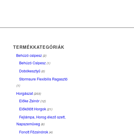
TERMÉKKATEGÓRIÁK
Behúzó csipesz
(2)
Behúzó Csipesz
(1)
Dobókesztyű
(0)
Stormsure Flexibilis Ragasztó
(1)
Horgászat
(203)
Előke Zsinór
(12)
Előkötött Horgok
(21)
Fejlámpa, Horog élező szett,
Napszemüveg
(6)
Fonott Főzsinórok
(4)