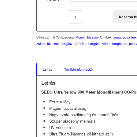
Kosárba t
Cikkszám:
N/A
Kategória:
Monofil főzsinór
Címkék:
aqua
,
aqua line
zsinor
,
főzsinór
,
horgász aprócikk
,
horgász zsinór
,
horgászat
,
pont
Leírás
További információk
Leírás
SEDO Ultra Yellow 300 Méter Monofilament CO-P
Extrém lágy
Magas Kopásállóság
Nagy szakítószilárdság és csomótűrés
Szuper alacsony memória
UV védelem
Ultra Fluoro Narancs jól látható szín