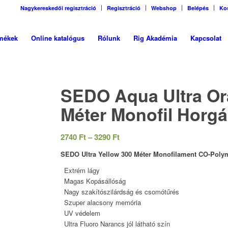
Nagykereskedői regisztráció
Regisztráció
Webshop
Belépés
Ko
mékek
Online katalógus
Rólunk
Rig Akadémia
Kapcsolat
SEDO Aqua Ultra Or
Méter Monofil Horgá
Ártartomány:
2740
Ft
–
3290
Ft
2740 Ft
SEDO Ultra Yellow 300 Méter Monofilament CO-Pol
-
Extrém lágy
3290 Ft
Magas Kopásállóság
Nagy szakítószilárdság és csomótűrés
Szuper alacsony memória
UV védelem
Ultra Fluoro Narancs jól látható szín