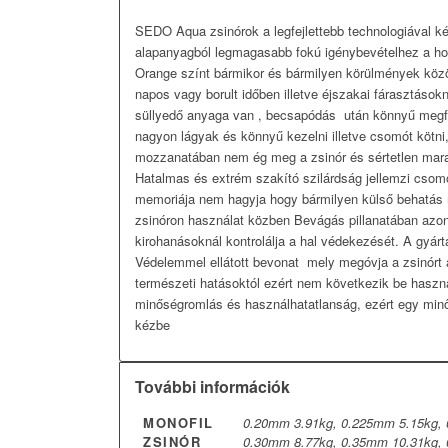
SEDO Aqua zsinórok a legfejlettebb technologiával 
alapanyagból legmagasabb fokú igénybevételhez a hor
Orange színt bármikor és bármilyen körülmények között
napos vagy borult időben illetve éjszakai fárasztásokn
süllyedő anyaga van , becsapódás után könnyű megf
nagyon lágyak és könnyű kezelni illetve csomót kötni
mozzanatában nem ég meg a zsinór és sértetlen ma
Hatalmas és extrém szakító szilárdság jellemzi csomó
memoriája nem hagyja hogy bármilyen külső behatás 
zsinóron használat közben Bevágás pillanatában azonn
kirohanásoknál kontrolálja a hal védekezését. A gyárt
Védelemmel ellátott bevonat mely megóvja a zsinórt 
természeti hatásoktól ezért nem következik be haszná
minőségromlás és használhatatlanság, ezért egy minő
kézbe
További információk
MONOFIL
0.20mm 3.91kg, 0.225mm 5.15kg, 
ZSINÓR
0.30mm 8.77kg, 0.35mm 10.31kg,