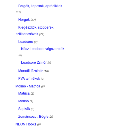
Forgók, kapcsok, aprócikkek
(31)
Horgok
(57)
Kiegészítők, stopperek,
szilikoncsövek
(72)
Leadcore
(0)
Kész Leadcore végszerelék
(0)
Leadcore Zsinór
(0)
Monofil főzsinór
(18)
PVA termékek
(9)
Molinó - Matrica
(8)
Matrica
(2)
Molinó
(1)
Sapkák
(3)
Zománcozott Bögre
(2)
NEON Hooks
(9)