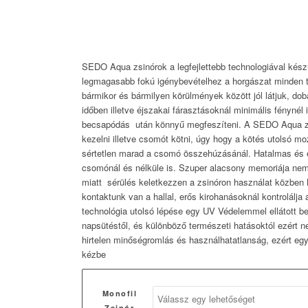
SEDO Aqua zsinórok a legfejlettebb technologiával kés
legmagasabb fokú igénybevételhez a horgászat minden t
bármikor és bármilyen körülmények között jól látjuk, dob
időben illetve éjszakai fárasztásoknál minimális fénynél
becsapódás után könnyű megfeszíteni. A SEDO Aqua z
kezelni illetve csomót kötni, úgy hogy a kötés utolsó 
sértetlen marad a csomó összehúzásánál. Hatalmas és e
csomónál és nélküle is. Szuper alacsony memoriája nem
miatt sérülés keletkezzen a zsinóron használat közben 
kontaktunk van a hallal, erős kirohanásoknál kontrolálja
technológia utolsó lépése egy UV Védelemmel ellátott b
napsütéstől, és különböző természeti hatásoktól ezért 
hirtelen minőségromlás és használhatatlanság, ezért eg
kézbe
Monofil
Zsinór