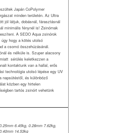
készültek Japán CoPolymer
gászat minden területén. Az Ultra
 jól látjuk, dobásnál, fárasztásnál
ál minimális fénynél is! Zsinórnak
eszíteni. A SEDO Aqua zsinórok
, úgy hogy a kötés utolsó
rad a csomó összehúzásánál.
nál és nélküle is. Szuper alacsony
miatt sérülés keletkezzen a
ali kontaktunk van a hallal, erős
ási technológia utolsó lépése egy UV
a napsütéstől, és különböző
lat közben egy hirtelen
ségben tartós zsinórt vehetünk
0.25mm 6.45kg, 0.28mm 7.62kg,
 0.40mm 14.53kg