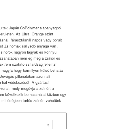
zültek Japán CoPolymer alapanyagból
erületén. Az Ultra Orange színt
ásnál, fárasztásnál napos vagy borult
 is! Zsinórnak süllyedő anyaga van ,
sinórok nagyon lágyak és könnyű
mozzanatában nem ég meg a zsinór és
xtrém szakító szilárdság jellemzi
 hagyja hogy bármilyen külső behatás
Bevágás pillanatában azonnali
 a hal védekezését. A gyártási
evonat mely megóvja a zsinórt a
nem következik be használat közben egy
y minőségben tartós zsinórt vehetünk