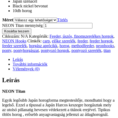
Japán szénacél
Black nickel bevonat
10db horog
Méret
Törlés
NEON Titan mennyiség
Kosárba teszem
Cikkszám:
N/A
Kategóriák:
Feeder, úszós, finomszerelékes horgok
,
NEON Hooks
Címkék:
carp
,
előke szerelék
,
feeder
,
feeder horgok
,
feeder szerelék
,
horgász aprócikk
,
horog
,
methodfeeder
,
neonhooks
,
ponty
,
pontyhorgászat
,
pontyozó horgok
,
pontyozó szerelék
,
titan
Leírás
További információk
Vélemények (0)
Leírás
NEON Titan
Egyik legősibb Japán horogforma megtestesítője, mondhatni hogy a
legelső. Ezzel a típussal a Japán Harcos keszegre horgásztak mely
az utolsó pillanatig hevesen védekezett a titánok erejével. Tipikus
öblös horog , erősebb anyagvastagság jellemzi az átlaghorognál.