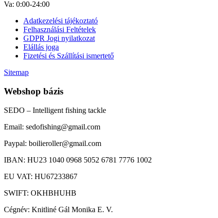
Va: 0:00-24:00
Adatkezelési tájékoztató
Felhasználási Feltételek
GDPR Jogi nyilatkozat
Elállás joga
Fizetési és Szállítási ismertető
Sitemap
Webshop bázis
SEDO – Intelligent fishing tackle
Email: sedofishing@gmail.com
Paypal: boilieroller@gmail.com
IBAN: HU23 1040 0968 5052 6781 7776 1002
EU VAT: HU67233867
SWIFT: OKHBHUHB
Cégnév: Knitliné Gál Monika E. V.