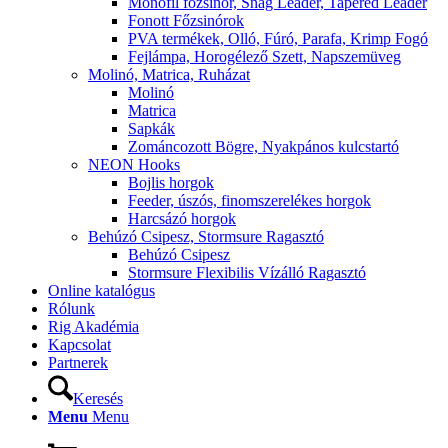
Monofil főzsinór, Snag Leader, Tapered Leader
Fonott Főzsinórok
PVA termékek, Olló, Fúró, Parafa, Krimp Fogó
Fejlámpa, Horogélező Szett, Napszemüveg
Molinó, Matrica, Ruházat
Molinó
Matrica
Sapkák
Zománcozott Bögre, Nyakpános kulcstartó
NEON Hooks
Bojlis horgok
Feeder, úszós, finomszerelékes horgok
Harcsázó horgok
Behúzó Csipesz, Stormsure Ragasztó
Behúzó Csipesz
Stormsure Flexibilis Vízálló Ragasztó
Online katalógus
Rólunk
Rig Akadémia
Kapcsolat
Partnerek
Keresés
Menu
Menu