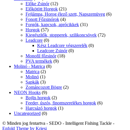
Előke Zsinór
(12)
Előkötött Horgok
(21)
Fejlámpa, Horog élező szett, Napszemüveg
(6)
Fonott Főzsinórok
(4)
Forgók, kapcsok, aprócikkek
(31)
Horgok
(57)
Kiegészítők, stopperek, szilikoncsövek
(72)
Leadcore
(0)
Kész Leadcore végszerelék
(0)
Leadcore Zsinór
(0)
Monofil főzsinór
(18)
PVA termékek
(9)
Molinó - Matrica
(8)
Matrica
(2)
Molinó
(1)
Sapkák
(3)
Zománcozott Bögre
(2)
NEON Hooks
(9)
Bojlis horgok
(2)
Feeder, úszós, finomszerelékes horgok
(6)
Harcsázó horgok
(1)
Uncategorized
(0)
© Minden jog fentartva - SEDO - Intelligent Fishing Tackle -
Enfold Theme by Kriesi