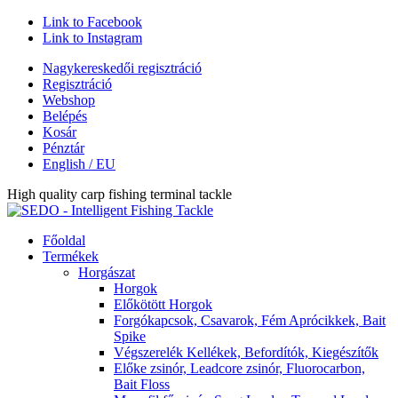
Link to Facebook
Link to Instagram
Nagykereskedői regisztráció
Regisztráció
Webshop
Belépés
Kosár
Pénztár
English / EU
High quality carp fishing terminal tackle
Főoldal
Termékek
Horgászat
Horgok
Előkötött Horgok
Forgókapcsok, Csavarok, Fém Aprócikkek, Bait
Spike
Végszerelék Kellékek, Befordítók, Kiegészítők
Előke zsinór, Leadcore zsinór, Fluorocarbon,
Bait Floss