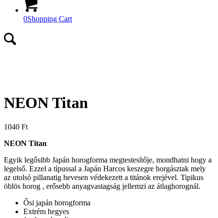
0
Shopping Cart
NEON Titan
1040
Ft
NEON Titan
Egyik legősibb Japán horogforma megtestesítője, mondhatni hogy a
legelső. Ezzel a típussal a Japán Harcos keszegre horgásztak mely
az utolsó pillanatig hevesen védekezett a titánok erejével. Tipikus
öblös horog , erősebb anyagvastagság jellemzi az átlaghorognál.
Ősi japán horogforma
Extrém hegyes