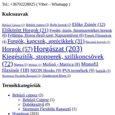
Tel.: +36702228025 ( Viber – Whatsapp )
Kulcsszavak
Előke Zsinór
(12)
Behúzó csipesz
(2)
Bojlis horgok
(2)
Behúzó Csipesz
(1)
Előkötött Horgok
(21)
Feeder, úszós, finomszerelékes horgok
(6)
Fejlámpa, Horog élező szett, Napszemüveg
(6)
Fonott Főzsinórok
Forgók, kapcsok, aprócikkek
(31)
(4)
Harcsázó horgok
(1)
Horgászat
(203)
Horgok
(57)
Kiegészítők, stopperek, szilikoncsövek
(72)
Monofil
Molinó - Matrica
(8)
Matrica
(2)
Molinó
(1)
főzsinór
(18)
NEON Hooks
(9)
PVA termékek
(9)
Sapkák
(3)
Zománcozott Bögre
(2)
Stormsure Flexibilis Ragasztó
(1)
Termékkategóriák
Behúzó csipesz
(2)
Behúzó Csipesz
(1)
Dobókesztyű
(0)
Stormsure Flexibilis Ragasztó
(1)
Horgászat
(203)