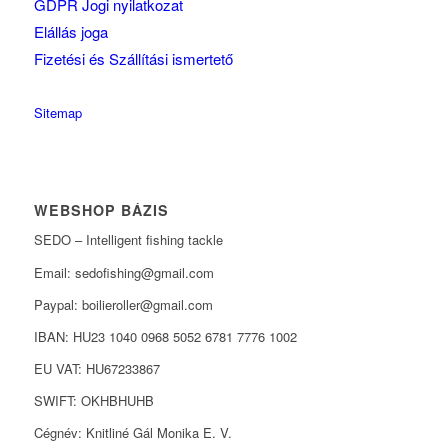
GDPR Jogi nyilatkozat
Elállás joga
Fizetési és Szállítási ismertető
Sitemap
WEBSHOP BÁZIS
SEDO – Intelligent fishing tackle
Email: sedofishing@gmail.com
Paypal: boilieroller@gmail.com
IBAN: HU23 1040 0968 5052 6781 7776 1002
EU VAT: HU67233867
SWIFT: OKHBHUHB
Cégnév: Knitliné Gál Monika E. V.