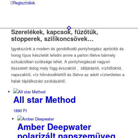
Regisztrálok
Szerelékek, kapcsok, fűzőtűk,
stopperek, szilikoncsövek…
Igyekszünk a modern és gondolkodó pontyhorgász aprócikk és
horog típus készletét lefedni amire a parton illetve bármely
szituációban szüksége lehet. A pontyhorgászat nagyon
összetett dolog mely függ évszaktól , időjárástól, vízhőfoktól,
napszaktól, víz hőmérséklettől és illetve az adott vízterületen a
halak táplálkozási szokásairól.
All star Method
1890
Ft
Amber Deepwater
polarizált napszemüveg