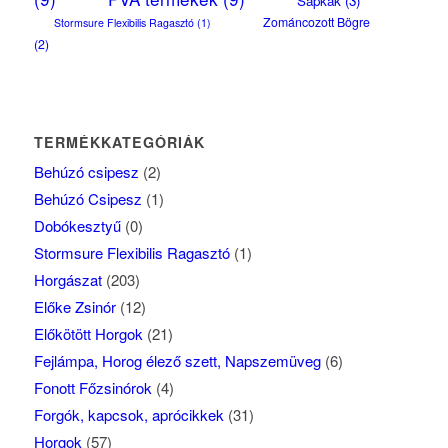
Sapkák
(3)
Zománcozott Bögre
Stormsure Flexibilis Ragasztó
(1)
(2)
TERMÉKKATEGÓRIÁK
Behúzó csipesz
(2)
Behúzó Csipesz
(1)
Dobókesztyű
(0)
Stormsure Flexibilis Ragasztó
(1)
Horgászat
(203)
Előke Zsinór
(12)
Előkötött Horgok
(21)
Fejlámpa, Horog élező szett, Napszemüveg
(6)
Fonott Főzsinórok
(4)
Forgók, kapcsok, aprócikkek
(31)
Horgok
(57)