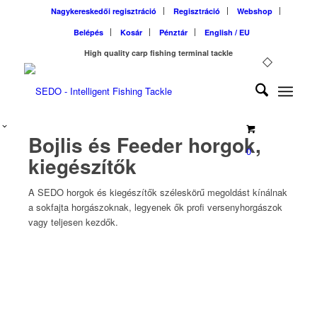
Nagykereskedői regisztráció
Regisztráció
Webshop
Belépés
Kosár
Pénztár
English / EU
High quality carp fishing terminal tackle
Bojlis és Feeder horgok,
0
kiegészítők
A SEDO horgok és kiegészítők széleskörű megoldást kínálnak
a sokfajta horgászoknak, legyenek ők profi versenyhorgászok
vagy teljesen kezdők.