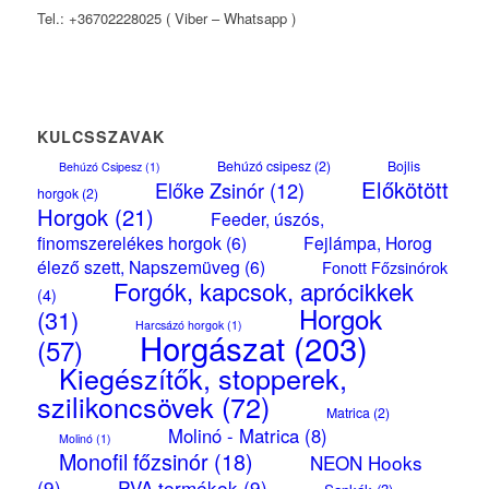
Tel.: +36702228025 ( Viber – Whatsapp )
KULCSSZAVAK
Behúzó csipesz
(2)
Bojlis
Behúzó Csipesz
(1)
Előkötött
Előke Zsinór
(12)
horgok
(2)
Horgok
(21)
Feeder, úszós,
finomszerelékes horgok
(6)
Fejlámpa, Horog
élező szett, Napszemüveg
(6)
Fonott Főzsinórok
Forgók, kapcsok, aprócikkek
(4)
Horgok
(31)
Harcsázó horgok
(1)
Horgászat
(203)
(57)
Kiegészítők, stopperek,
szilikoncsövek
(72)
Matrica
(2)
Molinó - Matrica
(8)
Molinó
(1)
Monofil főzsinór
(18)
NEON Hooks
(9)
PVA termékek
(9)