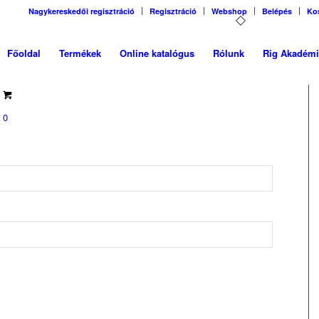
Nagykereskedői regisztráció
Regisztráció
Webshop
Belépés
Ko
Főoldal
Termékek
Online katalógus
Rólunk
Rig Akadémi
0
ő