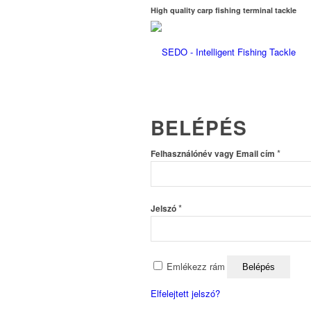
High quality carp fishing terminal tackle
BELÉPÉS
Kötelez
*
Felhasználónév vagy Email cím
Kötelező
*
Jelszó
Emlékezz rám
Belépés
Elfelejtett jelszó?