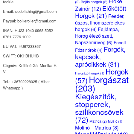
Előke
tackle
(2)
Bojlis horgok
(2)
Előkötött
Zsinór
(12)
Email: sedofishing@gmail.com
Horgok
(21)
Feeder,
Paypal: boilieroller@gmail.com
úszós, finomszerelékes
horgok
(6)
Fejlámpa,
IBAN: HU23 1040 0968 5052
Horog élező szett,
6781 7776 1002
Napszemüveg
(6)
Fonott
EU VAT: HU67233867
Forgók,
Főzsinórok
(4)
kapcsok,
SWIFT: OKHBHUHB
aprócikkek
(31)
Cégnév: Knitliné Gál Monika E.
Horgok
V.
Harcsázó horgok
(1)
Horgászat
(57)
Tel.: +36702228025 ( Viber –
(203)
Whatsapp )
Kiegészítők,
stopperek,
szilikoncsövek
(72)
Matrica
(2)
Molinó
(1)
Molinó - Matrica
(8)