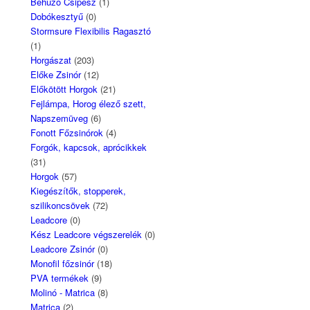
Behúzó Csipesz
(1)
Dobókesztyű
(0)
Stormsure Flexibilis Ragasztó
(1)
Horgászat
(203)
Előke Zsinór
(12)
Előkötött Horgok
(21)
Fejlámpa, Horog élező szett,
Napszemüveg
(6)
Fonott Főzsinórok
(4)
Forgók, kapcsok, aprócikkek
(31)
Horgok
(57)
Kiegészítők, stopperek,
szilikoncsövek
(72)
Leadcore
(0)
Kész Leadcore végszerelék
(0)
Leadcore Zsinór
(0)
Monofil főzsinór
(18)
PVA termékek
(9)
Molinó - Matrica
(8)
Matrica
(2)