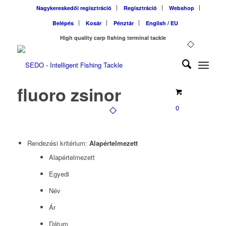
Nagykereskedői regisztráció
Regisztráció
Webshop
Belépés
Kosár
Pénztár
English / EU
High quality carp fishing terminal tackle
fluoro zsinor
0
Rendezési kritérium:
Alapértelmezett
Alapértelmezett
Egyedi
Név
Ár
Dátum