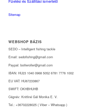
Fizetési és Szállítási ismertető
Sitemap
WEBSHOP BÁZIS
SEDO – Intelligent fishing tackle
Email: sedofishing@gmail.com
Paypal: boilieroller@gmail.com
IBAN: HU23 1040 0968 5052 6781 7776 1002
EU VAT: HU67233867
SWIFT: OKHBHUHB
Cégnév: Knitliné Gál Monika E. V.
Tel.: +36702228025 ( Viber – Whatsapp )