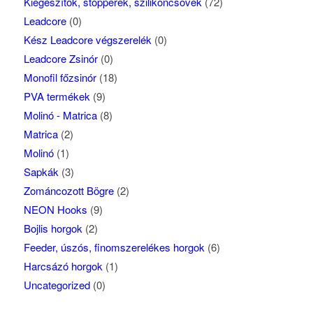
Kiegészítők, stopperek, szilikoncsövek
(72)
Leadcore
(0)
Kész Leadcore végszerelék
(0)
Leadcore Zsinór
(0)
Monofil főzsinór
(18)
PVA termékek
(9)
Molinó - Matrica
(8)
Matrica
(2)
Molinó
(1)
Sapkák
(3)
Zománcozott Bögre
(2)
NEON Hooks
(9)
Bojlis horgok
(2)
Feeder, úszós, finomszerelékes horgok
(6)
Harcsázó horgok
(1)
Uncategorized
(0)