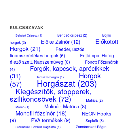
KULCSSZAVAK
Behúzó csipesz
(2)
Bojlis
Behúzó Csipesz
(1)
Előkötött
Előke Zsinór
(12)
horgok
(2)
Horgok
(21)
Feeder, úszós,
finomszerelékes horgok
(6)
Fejlámpa, Horog
élező szett, Napszemüveg
(6)
Fonott Főzsinórok
Forgók, kapcsok, aprócikkek
(4)
Horgok
(31)
Harcsázó horgok
(1)
Horgászat
(203)
(57)
Kiegészítők, stopperek,
szilikoncsövek
(72)
Matrica
(2)
Molinó - Matrica
(8)
Molinó
(1)
Monofil főzsinór
(18)
NEON Hooks
(9)
PVA termékek
(9)
Sapkák
(3)
Zománcozott Bögre
Stormsure Flexibilis Ragasztó
(1)