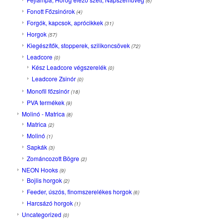
(6)
Fonott Főzsinórok
(4)
Forgók, kapcsok, aprócikkek
(31)
Horgok
(57)
Kiegészítők, stopperek, szilikoncsövek
(72)
Leadcore
(0)
Kész Leadcore végszerelék
(0)
Leadcore Zsinór
(0)
Monofil főzsinór
(18)
PVA termékek
(9)
Molinó - Matrica
(8)
Matrica
(2)
Molinó
(1)
Sapkák
(3)
Zománcozott Bögre
(2)
NEON Hooks
(9)
Bojlis horgok
(2)
Feeder, úszós, finomszerelékes horgok
(6)
Harcsázó horgok
(1)
Uncategorized
(0)