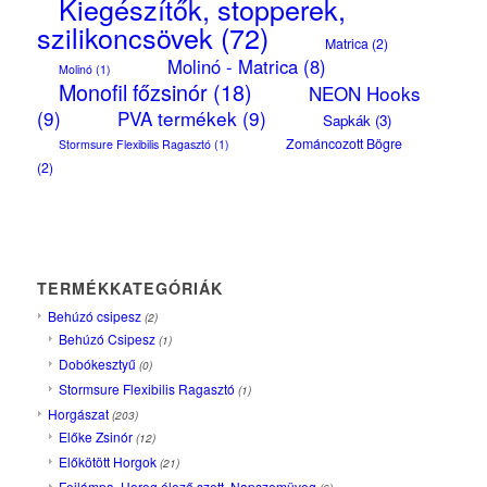
Kiegészítők, stopperek,
szilikoncsövek
(72)
Matrica
(2)
Molinó - Matrica
(8)
Molinó
(1)
Monofil főzsinór
(18)
NEON Hooks
(9)
PVA termékek
(9)
Sapkák
(3)
Zománcozott Bögre
Stormsure Flexibilis Ragasztó
(1)
(2)
TERMÉKKATEGÓRIÁK
Behúzó csipesz
(2)
Behúzó Csipesz
(1)
Dobókesztyű
(0)
Stormsure Flexibilis Ragasztó
(1)
Horgászat
(203)
Előke Zsinór
(12)
Előkötött Horgok
(21)
Fejlámpa, Horog élező szett, Napszemüveg