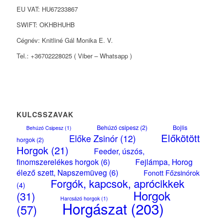
EU VAT: HU67233867
SWIFT: OKHBHUHB
Cégnév: Knitliné Gál Monika E. V.
Tel.: +36702228025 ( Viber – Whatsapp )
KULCSSZAVAK
Behúzó csipesz
(2)
Bojlis
Behúzó Csipesz
(1)
Előkötött
Előke Zsinór
(12)
horgok
(2)
Horgok
(21)
Feeder, úszós,
finomszerelékes horgok
(6)
Fejlámpa, Horog
élező szett, Napszemüveg
(6)
Fonott Főzsinórok
Forgók, kapcsok, aprócikkek
(4)
Horgok
(31)
Harcsázó horgok
(1)
Horgászat
(203)
(57)