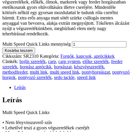
végszerelékek, előkék, ólmok, markerek vagy feeder horgászatban
etetőkosarak gyors eltávolítására illetve cseréjére. Mindenféle
kötözés nélkül egy gyorsan mozdulattal le tudunk róla cserélni
bármit. Extra erős anyaga matt sötét szürke csillogás mentes
anyaggal van bevonva, alakja extrán megnyújtott. Tökéletes álcázást
nyújt a végszerelékünkben, megbízható elem mely nagy
teherbírással rendelkezik.
Multi Speed Quick Links mennyiség
Kosárba teszem
Cikkszám:
SR2310
Kategória:
Forgók, kapcsok, aprócikkek
Címkék:
bojlis szerelék
,
carp
,
carp system
,
előke szerelék
,
feeder
szerelék
,
horgász aprócikk
,
horgászat
,
készvégszerelék
,
methodfeeder
,
multi link
,
multi speed link
,
pontyhorgászat
,
pontyozó
horgok
,
pontyozó szerelék
,
sedo tackle
,
speed link
Leírás
Leírás
Multi Speed Quick Links
• Nem fényvisszaverő szín
• Lehetővé teszi a gyors végszerelékek cseréjét