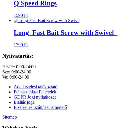
Q Speed Rings
1590
Ft
Long Fast Bait Screw with Swivel
1790
Ft
Nyitvatartás:
Hé-Pé: 0:00-24:00
Szo: 0:00-24:00
Va: 0:00-24:00
Adatkezelési tájékoztató
Felhasználási Feltételek
GDPR Jogi nyilatkozat
Elállás joga
Fizetési és Szállítási ismertető
Sitemap