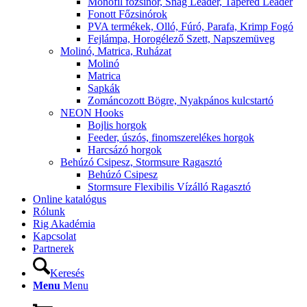
Monofil főzsinór, Snag Leader, Tapered Leader
Fonott Főzsinórok
PVA termékek, Olló, Fúró, Parafa, Krimp Fogó
Fejlámpa, Horogélező Szett, Napszemüveg
Molinó, Matrica, Ruházat
Molinó
Matrica
Sapkák
Zománcozott Bögre, Nyakpános kulcstartó
NEON Hooks
Bojlis horgok
Feeder, úszós, finomszerelékes horgok
Harcsázó horgok
Behúzó Csipesz, Stormsure Ragasztó
Behúzó Csipesz
Stormsure Flexibilis Vízálló Ragasztó
Online katalógus
Rólunk
Rig Akadémia
Kapcsolat
Partnerek
Keresés
Menu
Menu