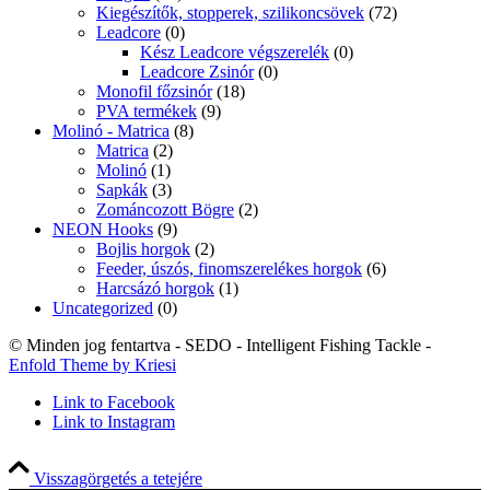
Kiegészítők, stopperek, szilikoncsövek
(72)
Leadcore
(0)
Kész Leadcore végszerelék
(0)
Leadcore Zsinór
(0)
Monofil főzsinór
(18)
PVA termékek
(9)
Molinó - Matrica
(8)
Matrica
(2)
Molinó
(1)
Sapkák
(3)
Zománcozott Bögre
(2)
NEON Hooks
(9)
Bojlis horgok
(2)
Feeder, úszós, finomszerelékes horgok
(6)
Harcsázó horgok
(1)
Uncategorized
(0)
© Minden jog fentartva - SEDO - Intelligent Fishing Tackle -
Enfold Theme by Kriesi
Link to Facebook
Link to Instagram
Visszagörgetés a tetejére