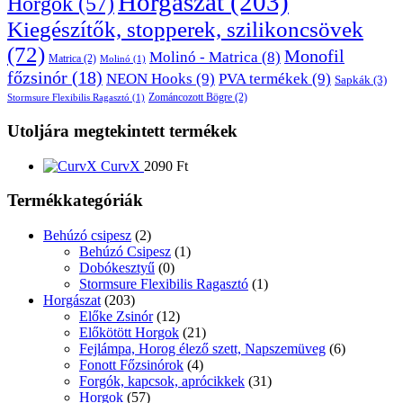
Horgászat
(203)
Horgok
(57)
Kiegészítők, stopperek, szilikoncsövek
(72)
Monofil
Molinó - Matrica
(8)
Matrica
(2)
Molinó
(1)
főzsinór
(18)
NEON Hooks
(9)
PVA termékek
(9)
Sapkák
(3)
Zománcozott Bögre
(2)
Stormsure Flexibilis Ragasztó
(1)
Utoljára megtekintett termékek
CurvX
2090
Ft
Termékkategóriák
Behúzó csipesz
(2)
Behúzó Csipesz
(1)
Dobókesztyű
(0)
Stormsure Flexibilis Ragasztó
(1)
Horgászat
(203)
Előke Zsinór
(12)
Előkötött Horgok
(21)
Fejlámpa, Horog élező szett, Napszemüveg
(6)
Fonott Főzsinórok
(4)
Forgók, kapcsok, aprócikkek
(31)
Horgok
(57)