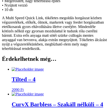
• Megerősített, nagy teherbírású építés
• Nyújtott verzió
• 10 db
A Multi Speed Quick Link, tökéletes megoldás horgászat közben
végszerelékek, előkék, ólmok, markerek vagy feeder horgászatban
etetőkosarak gyors eltávolítására illetve cseréjére. Mindenféle
kötözés nélkül egy gyorsan mozdulattal le tudunk róla cserélni
bármit. Extra erős anyaga matt sötét szürke csillogás mentes
anyaggal van bevonva, alakja extrán megnyújtott. Tökéletes álcázást
nyújt a végszerelékünkben, megbízható elem mely nagy
teherbírással rendelkezik.
Érdekelhetnek még…
Tilted – 4
2090
Ft
CurvX Barbless – Szakáll nélküli – 4