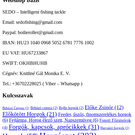
Webshop bázis
SEDO – Intelligent fishing tackle
Email: sedofishing@gmail.com
Paypal: boilieroller@gmail.com
IBAN: HU23 1040 0968 5052 6781 7776 1002
EU VAT: HU67233867
SWIFT: OKHBHUHB
Cégnév: Knitliné Gál Monika E. V.
Tel.: +36702228025 ( Viber – Whatsapp )
Kulcsszavak
Előke Zsinór
(12)
Behúzó csipesz
(2)
Bojlis horgok
(2)
Behúzó Csipesz
(1)
Előkötött Horgok
(21)
Feeder, úszós, finomszerelékes horgok
(6)
Fejlámpa, Horog élező szett, Napszemüveg
(6)
Fonott Főzsinórok
Forgók, kapcsok, aprócikkek
(31)
(4)
Harcsázó horgok
(1)