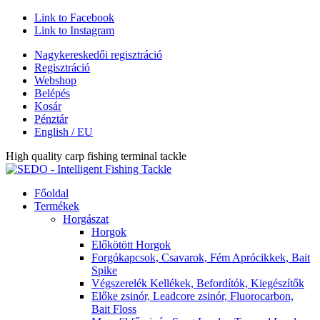
Link to Facebook
Link to Instagram
Nagykereskedői regisztráció
Regisztráció
Webshop
Belépés
Kosár
Pénztár
English / EU
High quality carp fishing terminal tackle
Főoldal
Termékek
Horgászat
Horgok
Előkötött Horgok
Forgókapcsok, Csavarok, Fém Aprócikkek, Bait
Spike
Végszerelék Kellékek, Befordítók, Kiegészítők
Előke zsinór, Leadcore zsinór, Fluorocarbon,
Bait Floss