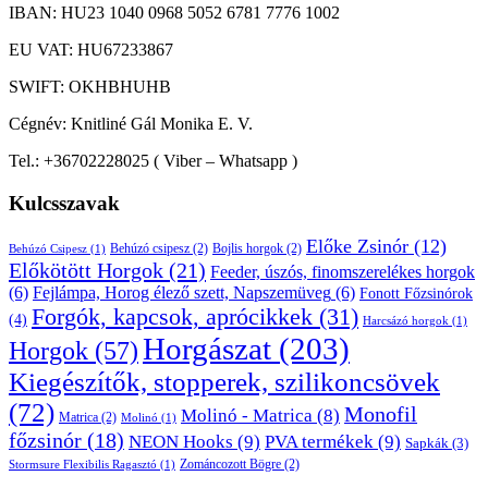
IBAN: HU23 1040 0968 5052 6781 7776 1002
EU VAT: HU67233867
SWIFT: OKHBHUHB
Cégnév: Knitliné Gál Monika E. V.
Tel.: +36702228025 ( Viber – Whatsapp )
Kulcsszavak
Előke Zsinór
(12)
Behúzó csipesz
(2)
Bojlis horgok
(2)
Behúzó Csipesz
(1)
Előkötött Horgok
(21)
Feeder, úszós, finomszerelékes horgok
(6)
Fejlámpa, Horog élező szett, Napszemüveg
(6)
Fonott Főzsinórok
Forgók, kapcsok, aprócikkek
(31)
(4)
Harcsázó horgok
(1)
Horgászat
(203)
Horgok
(57)
Kiegészítők, stopperek, szilikoncsövek
(72)
Monofil
Molinó - Matrica
(8)
Matrica
(2)
Molinó
(1)
főzsinór
(18)
NEON Hooks
(9)
PVA termékek
(9)
Sapkák
(3)
Zománcozott Bögre
(2)
Stormsure Flexibilis Ragasztó
(1)