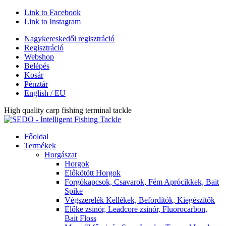
Link to Facebook
Link to Instagram
Nagykereskedői regisztráció
Regisztráció
Webshop
Belépés
Kosár
Pénztár
English / EU
High quality carp fishing terminal tackle
Főoldal
Termékek
Horgászat
Horgok
Előkötött Horgok
Forgókapcsok, Csavarok, Fém Aprócikkek, Bait
Spike
Végszerelék Kellékek, Befordítók, Kiegészítők
Előke zsinór, Leadcore zsinór, Fluorocarbon,
Bait Floss