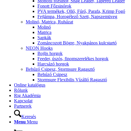
Monofil főzsinór, Snag Leader, Tapered Leader
Fonott Főzsinórok
PVA termékek, Olló, Fúró, Parafa, Krimp Fogó
Fejlámpa, Horogélező Szett, Napszemüveg
Molinó, Matrica, Ruházat
Molinó
Matrica
Sapkák
Zománcozott Bögre, Nyakpános kulcstartó
NEON Hooks
Bojlis horgok
Feeder, úszós, finomszerelékes horgok
Harcsázó horgok
Behúzó Csipesz, Stormsure Ragasztó
Behúzó Csipesz
Stormsure Flexibilis Vízálló Ragasztó
Online katalógus
Rólunk
Rig Akadémia
Kapcsolat
Partnerek
Keresés
Menu
Menu