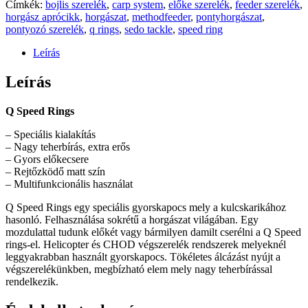
Címkék:
bojlis szerelék
,
carp system
,
előke szerelék
,
feeder szerelék
,
horgász aprócikk
,
horgászat
,
methodfeeder
,
pontyhorgászat
,
pontyozó szerelék
,
q rings
,
sedo tackle
,
speed ring
Leírás
Leírás
Q Speed Rings
– Speciális kialakítás
– Nagy teherbírás, extra erős
– Gyors előkecsere
– Rejtőzködő matt szín
– Multifunkcionális használat
Q Speed Rings egy speciális gyorskapocs mely a kulcskarikához
hasonló. Felhasználása sokrétű a horgászat világában. Egy
mozdulattal tudunk előkét vagy bármilyen damilt cserélni a Q Speed
rings-el. Helicopter és CHOD végszerelék rendszerek melyeknél
leggyakrabban használt gyorskapocs. Tökéletes álcázást nyújt a
végszerelékünkben, megbízható elem mely nagy teherbírással
rendelkezik.