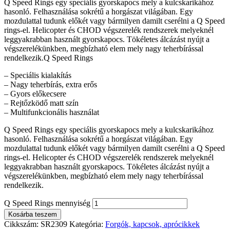
Q Speed Rings egy speciális gyorskapocs mely a kulcskarikához
hasonló. Felhasználása sokrétű a horgászat világában. Egy
mozdulattal tudunk előkét vagy bármilyen damilt cserélni a Q Speed
rings-el. Helicopter és CHOD végszerelék rendszerek melyeknél
leggyakrabban használt gyorskapocs. Tökéletes álcázást nyújt a
végszerelékünkben, megbízható elem mely nagy teherbírással
rendelkezik.Q Speed Rings
– Speciális kialakítás
– Nagy teherbírás, extra erős
– Gyors előkecsere
– Rejtőzködő matt szín
– Multifunkcionális használat
Q Speed Rings egy speciális gyorskapocs mely a kulcskarikához
hasonló. Felhasználása sokrétű a horgászat világában. Egy
mozdulattal tudunk előkét vagy bármilyen damilt cserélni a Q Speed
rings-el. Helicopter és CHOD végszerelék rendszerek melyeknél
leggyakrabban használt gyorskapocs. Tökéletes álcázást nyújt a
végszerelékünkben, megbízható elem mely nagy teherbírással
rendelkezik.
Q Speed Rings mennyiség
Kosárba teszem
Cikkszám:
SR2309
Kategória:
Forgók, kapcsok, aprócikkek