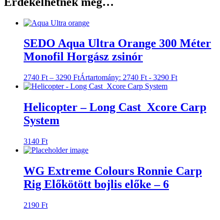
Érdekelhetnek még…
SEDO Aqua Ultra Orange 300 Méter
Monofil Horgász zsinór
2740
Ft
–
3290
Ft
Ártartomány: 2740 Ft - 3290 Ft
Helicopter – Long Cast Xcore Carp
System
3140
Ft
WG Extreme Colours Ronnie Carp
Rig Előkötött bojlis előke – 6
2190
Ft