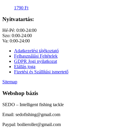
1790
Ft
Nyitvatartás:
Hé-Pé: 0:00-24:00
Szo: 0:00-24:00
Va: 0:00-24:00
Adatkezelési tájékoztató
Felhasználási Feltételek
GDPR Jogi nyilatkozat
Elállás joga
Fizetési és Szállítási ismertető
Sitemap
Webshop bázis
SEDO – Intelligent fishing tackle
Email: sedofishing@gmail.com
Paypal: boilieroller@gmail.com