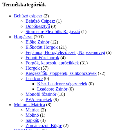
Termékkategóriák
Behúzó csipesz
(2)
Behúzó Csipesz
(1)
Dobókesztyű
(0)
Stormsure Flexibilis Ragasztó
(1)
Horgászat
(203)
Előke Zsinór
(12)
Előkötött Horgok
(21)
Fejlámpa, Horog élező szett, Napszemüveg
(6)
Fonott Főzsinórok
(4)
Forgók, kapcsok, aprócikkek
(31)
Horgok
(57)
Kiegészítők, stopperek, szilikoncsövek
(72)
Leadcore
(0)
Kész Leadcore végszerelék
(0)
Leadcore Zsinór
(0)
Monofil főzsinór
(18)
PVA termékek
(9)
Molinó - Matrica
(8)
Matrica
(2)
Molinó
(1)
Sapkák
(3)
Zománcozott Bögre
(2)