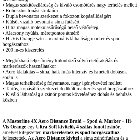
• Magas szakítószilárdság és kiváló csomótűrés nagy terhelés mellett
• Robusztus fonási struktúra
• Dupla bevonatos szerkezet a fokozott kopásállóságért
• Külső, vízálló bevonat a sima futásért
• Ultra magas molekulasűrűségű belső védőréteg
• Alacsony nyúlás, méretpontos átmérő
• Hi-Vis Orange szín – maximális láthatóság marker és spod
horgászathoz
• 200 m-es kiszerelés
• Megbízható teljesítmény különböző súlyú etetőrakéták és
markerúszók használatakor
• Aero kialakítás – sima, halk futás intenzív és ismételt dobások
során is
• Magas terhelhetőség folyamatos, nagy igénybevétel mellett
• Tartós, kopásálló szerkezet dedikált marker és spod horgászathoz
• Kiváló láthatóság a zsinór pontos követéséhez dobás és behúzás
közben
A
Masterline 4X Aero Distance Braid – Spod & Marker – Hi-
Vis Orange
egy
Ultra Soft kivitelű, 4 szálas fonott zsinór
,
amelyet kifejezetten
markereléshez és spod horgászathoz
fejlesztettek. Az
Aero Distance kivitel
a sima zsinórfutásra és a