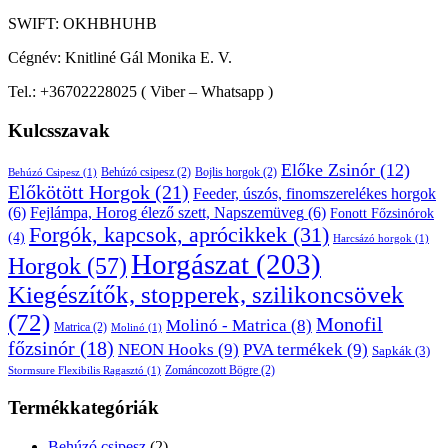
SWIFT: OKHBHUHB
Cégnév: Knitliné Gál Monika E. V.
Tel.: +36702228025 ( Viber – Whatsapp )
Kulcsszavak
Előke Zsinór
(12)
Behúzó csipesz
(2)
Bojlis horgok
(2)
Behúzó Csipesz
(1)
Előkötött Horgok
(21)
Feeder, úszós, finomszerelékes horgok
(6)
Fejlámpa, Horog élező szett, Napszemüveg
(6)
Fonott Főzsinórok
Forgók, kapcsok, aprócikkek
(31)
(4)
Harcsázó horgok
(1)
Horgászat
(203)
Horgok
(57)
Kiegészítők, stopperek, szilikoncsövek
(72)
Monofil
Molinó - Matrica
(8)
Matrica
(2)
Molinó
(1)
főzsinór
(18)
NEON Hooks
(9)
PVA termékek
(9)
Sapkák
(3)
Zománcozott Bögre
(2)
Stormsure Flexibilis Ragasztó
(1)
Termékkategóriák
Behúzó csipesz
(2)