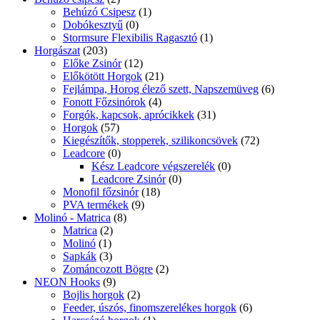
Behúzó Csipesz
(1)
Dobókesztyű
(0)
Stormsure Flexibilis Ragasztó
(1)
Horgászat
(203)
Előke Zsinór
(12)
Előkötött Horgok
(21)
Fejlámpa, Horog élező szett, Napszemüveg
(6)
Fonott Főzsinórok
(4)
Forgók, kapcsok, aprócikkek
(31)
Horgok
(57)
Kiegészítők, stopperek, szilikoncsövek
(72)
Leadcore
(0)
Kész Leadcore végszerelék
(0)
Leadcore Zsinór
(0)
Monofil főzsinór
(18)
PVA termékek
(9)
Molinó - Matrica
(8)
Matrica
(2)
Molinó
(1)
Sapkák
(3)
Zománcozott Bögre
(2)
NEON Hooks
(9)
Bojlis horgok
(2)
Feeder, úszós, finomszerelékes horgok
(6)