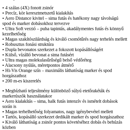
• 4 szálas (4X) fonott zsinór
• Precíz, kör keresztmetszetű kialakítás
• Aero Distance kivitel – sima futás és hatékony nagy távolságú
spod és marker dobásokhoz tervezve
• Ultra Soft verzió – puha tapintás, akadálymentes futás és könnyű
kezelhetőség
• Magas szakítószilárdság és kiváló csomótűrés nagy terhelés mellett
• Robusztus fonási struktúra
• Dupla bevonatos szerkezet a fokozott kopásállóságért
• Külső, vízálló bevonat a sima futásért
• Ultra magas molekulasűrűségű belső védőréteg
• Alacsony nyúlás, méretpontos átmérő
• Hi-Vis Orange szín – maximális láthatóság marker és spod
horgászathoz
• 200 m-es kiszerelés
• Megbízható teljesítmény különböző súlyú etetőrakéták és
markerúszók használatakor
• Aero kialakítás – sima, halk futás intenzív és ismételt dobások
során is
• Magas terhelhetőség folyamatos, nagy igénybevétel mellett
• Tartós, kopásálló szerkezet dedikált marker és spod horgászathoz
• Kiváló láthatóság a zsinór pontos követéséhez dobás és behúzás
közben