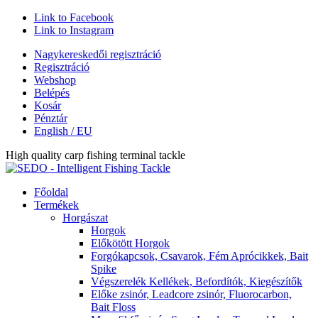
Link to Facebook
Link to Instagram
Nagykereskedői regisztráció
Regisztráció
Webshop
Belépés
Kosár
Pénztár
English / EU
High quality carp fishing terminal tackle
Főoldal
Termékek
Horgászat
Horgok
Előkötött Horgok
Forgókapcsok, Csavarok, Fém Aprócikkek, Bait
Spike
Végszerelék Kellékek, Befordítók, Kiegészítők
Előke zsinór, Leadcore zsinór, Fluorocarbon,
Bait Floss