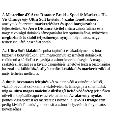
A
Masterline 4X Aero Distance Braid – Spod & Marker – Hi-
Vis Orange
egy
Ultra Soft kivitelű, 4 szálas fonott zsinór
,
amelyet kifejezetten
markereléshez és spod horgászathoz
fejlesztettek. Az
Aero Distance kivitel
a sima zsinórfutásra és a
nagy távolságú dobások támogatására lett optimalizálva, miközben
megbízható és stabil teljesítményt nyújt
a folyamatos, nagy
terheléssel járó használat során.
Az
Ultra Soft kialakítás
puha tapintást és akadálymentes futást
biztosít a botgyűrűkön, ami megkönnyíti az ismételt dobásokat,
csökkenti a súrlódást és javítja a zsinór kezelhetőségét. A magas
szakítószilárdság és a kiváló csomótűrés lehetővé teszi a biztonságos
használatot
különböző súlyú etetőrakétákkal és markerúszókkal
,
nagy terhelés mellett is.
A
dupla bevonatos felépítés
két szinten védi a zsinórt: a külső,
vízálló bevonat csökkenti a vízfelvételt és támogatja a sima futást,
míg az
ultra magas molekulasűrűségű belső védőréteg
jelentősen
növeli a kopásállóságot és az élettartamot. Az
alacsony nyúlás
pontos visszajelzést ad markerelés közben, a
Hi-Vis Orange
szín
pedig kiváló láthatóságot biztosít a zsinór helyzetének folyamatos
követéséhez.