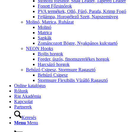
Monofil főzsinór, Snag Leader, Tapered Leader
Fonott Főzsinórok
PVA termékek, Olló, Fúró, Parafa, Krimp Fogó
Fejlámpa, Horogélező Szett, Napszemüveg
Molinó, Matrica, Ruházat
Molinó
Matrica
Sapkák
Zománcozott Bögre, Nyakpános kulcstartó
NEON Hooks
Bojlis horgok
Feeder, úszós, finomszerelékes horgok
Harcsázó horgok
Behúzó Csipesz, Stormsure Ragasztó
Behúzó Csipesz
Stormsure Flexibilis Vízálló Ragasztó
Online katalógus
Rólunk
Rig Akadémia
Kapcsolat
Partnerek
Keresés
Menu
Menu