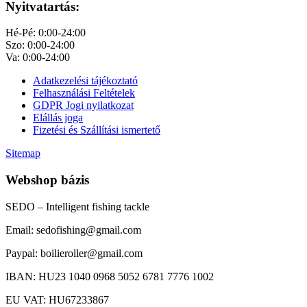
Nyitvatartás:
Hé-Pé: 0:00-24:00
Szo: 0:00-24:00
Va: 0:00-24:00
Adatkezelési tájékoztató
Felhasználási Feltételek
GDPR Jogi nyilatkozat
Elállás joga
Fizetési és Szállítási ismertető
Sitemap
Webshop bázis
SEDO – Intelligent fishing tackle
Email: sedofishing@gmail.com
Paypal: boilieroller@gmail.com
IBAN: HU23 1040 0968 5052 6781 7776 1002
EU VAT: HU67233867