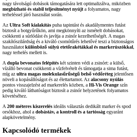
nagy távolságú dobások támogatására lett optimalizálva, miközben
megbízható és stabil teljesítményt nyújt
a folyamatos, nagy
terheléssel járó használat során.
Az
Ultra Soft kialakítás
puha tapintást és akadálymentes futást
biztosít a botgyűrűkön, ami megkönnyíti az ismételt dobásokat,
csökkenti a súrlódást és javítja a zsinór kezelhetőségét. A magas
szakítószilárdság és a kiváló csomótűrés lehetővé teszi a biztonságos
használatot
különböző súlyú etetőrakétákkal és markerúszókkal
,
nagy terhelés mellett is.
A
dupla bevonatos felépítés
két szinten védi a zsinórt: a külső,
vízálló bevonat csökkenti a vízfelvételt és támogatja a sima futást,
míg az
ultra magas molekulasűrűségű belső védőréteg
jelentősen
növeli a kopásállóságot és az élettartamot. Az
alacsony nyúlás
pontos visszajelzést ad markerelés közben, a
Hi-Vis Orange
szín
pedig kiváló láthatóságot biztosít a zsinór helyzetének folyamatos
követéséhez.
A
200 méteres kiszerelés
ideális választás dedikált marker és spod
orsókhoz, ahol a
dobástáv, a kontroll és a tartósság
egyaránt
alapkövetelmény.
Kapcsolódó termékek