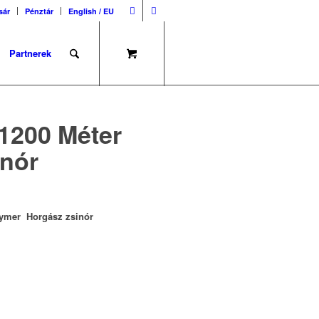
sár
Pénztár
English / EU
Partnerek
1200 Méter
inór
lymer Horgász zsinór