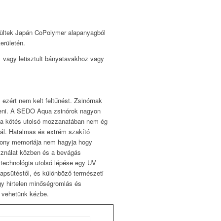
zültek Japán CoPolymer alapanyagból
erületén.
zű vagy letisztult bányatavakhoz vagy
 ezért nem kelt feltűnést. Zsinórnak
teni. A SEDO Aqua zsinórok nagyon
y a kötés utolsó mozzanatában nem ég
ál. Hatalmas és extrém szakító
csony memoriája nem hagyja hogy
sználat közben és a bevágás
i technológia utolsó lépése egy UV
apsütéstől, és különböző természeti
gy hirtelen minőségromlás és
t vehetünk kézbe.