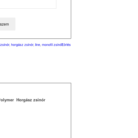
eszem
őzsinór
,
horgász zsinór
,
line
,
monofil zsinór
Törlés
,
Polymer Horgász zsinór