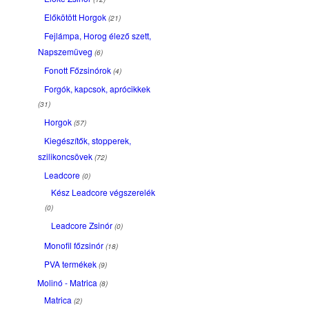
Előkötött Horgok
(21)
Fejlámpa, Horog élező szett,
Napszemüveg
(6)
Fonott Főzsinórok
(4)
Forgók, kapcsok, aprócikkek
(31)
Horgok
(57)
Kiegészítők, stopperek,
szilikoncsövek
(72)
Leadcore
(0)
Kész Leadcore végszerelék
(0)
Leadcore Zsinór
(0)
Monofil főzsinór
(18)
PVA termékek
(9)
Molinó - Matrica
(8)
Matrica
(2)