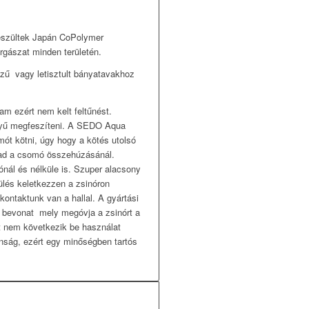
készültek Japán CoPolymer
rgászat minden területén.
 vízű vagy letisztult bányatavakhoz
am ezért nem kelt feltűnést.
nnyű megfeszíteni. A SEDO Aqua
mót kötni, úgy hogy a kötés utolsó
rad a csomó összehúzásánál.
nál és nélküle is. Szuper alacsony
lés keletkezzen a zsinóron
kontaktunk van a hallal. A gyártási
t bevonat mely megóvja a zsinórt a
rt nem következik be használat
nság, ezért egy minőségben tartós