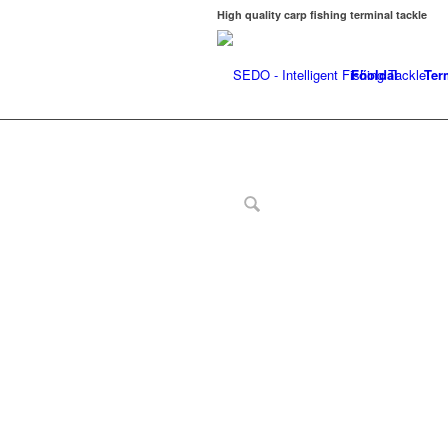
High quality carp fishing terminal tackle
Főoldal
Ter