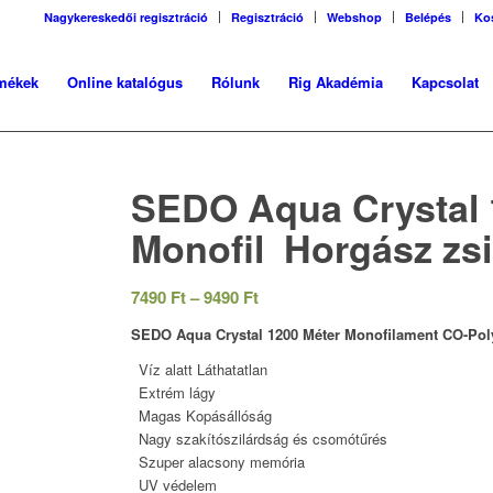
Nagykereskedői regisztráció
Regisztráció
Webshop
Belépés
Ko
mékek
Online katalógus
Rólunk
Rig Akadémia
Kapcsolat
SEDO Aqua Crystal 
Monofil Horgász zs
Ártartomány:
7490
Ft
–
9490
Ft
7490 Ft
SEDO Aqua Crystal 1200 Méter Monofilament CO-Po
-
Víz alatt Láthatatlan
9490 Ft
Extrém lágy
Magas Kopásállóság
Nagy szakítószilárdság és csomótűrés
Szuper alacsony memória
UV védelem