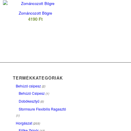
Zománcozott Bögre
4190
Ft
TERMÉKKATEGÓRIÁK
Behúzó csipesz
(2)
Behúzó Csipesz
(1)
Dobókesztyű
(0)
Stormsure Flexibilis Ragasztó
(1)
Horgászat
(203)
Előke Zsinór
(12)