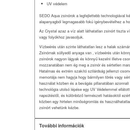
UV védelem
SEDO Aqua zsinórok a legfejlettebb technologiával 
alapanyagból legmagasabb fokú igénybevételhez a ho
Az Crystal azaz a víz alatt láthatatlan zsinórt tiszta
vagy folyókhoz javasoljuk.
Vízbeérés után szinte láthatatlan lesz a halak számár
Zsinórnak süllyedő anyaga van , vízbeérés után kö
zsinórok nagyon lágyak és könnyű kezelni illetve cso
mozzanatában nem ég meg a zsinór és sértetlen ma
Hatalmas és extrém szakító szilárdság jellemzi csomó
memoriája nem hagyja hogy bármilyen törés vagy sérü
használat közben és a bevágás pillanatában azonnali 
technológia utolsó lépése egy UV Védelemmel ellátot
napsütéstől, és különböző természeti hatásoktól ezé
közben egy hirtelen minőségromlás és használhatatla
zsinórt vehetünk kézbe.
További információk