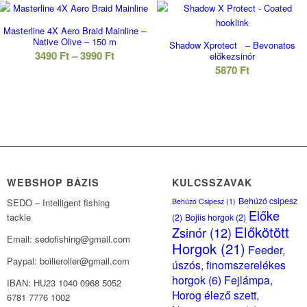
Masterline 4X Aero Braid Mainline –
Native Olive – 150 m
Shadow Xprotect – Bevonatos
Ártartomány:
3490
Ft
–
3990
Ft
előkezsinór
5870
Ft
3490 Ft
-
3990 Ft
WEBSHOP BÁZIS
KULCSSZAVAK
Behúzó csipesz
Behúzó Csipesz
(1)
SEDO – Intelligent fishing
Előke
tackle
(2)
Bojlis horgok
(2)
Előkötött
Zsinór
(12)
Email: sedofishing@gmail.com
Horgok
(21)
Feeder,
Paypal: boilieroller@gmail.com
úszós, finomszerelékes
horgok
(6)
Fejlámpa,
IBAN: HU23 1040 0968 5052
Horog élező szett,
6781 7776 1002