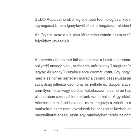
SEDO Aqua zsinórok a legfejlettebb technologiával kés
legmagasabb fokú igénybevételhez a horgászat minden t
Az Crystal azaz a víz alatt láthatatlan zsinórt tiszta ví
folyókhoz javasoljuk.
Vízbeérés után szinte láthatatlan lesz a halak számáram
süllyedő anyaga van , vízbeérés után könnyű megfeszí
lágyak és könnyű kezelni illetve csomót kötni, úgy hog
meg a zsinór és sértetlen marad a csomó összehúzásán
szilárdság jellemzi csomónál és nélküle is. Szuper ala
bármilyen törés vagy sérülés keletkezzen a zsinóron ha
pillanatában azonnali kontaktunk van a hallal. A gyártás
Védelemmel ellátott bevonat mely megóvja a zsinórt a n
hatásoktól ezért nem következik be használat közben e
használhatatlanság, ezért egy minőségben tartós zsinór