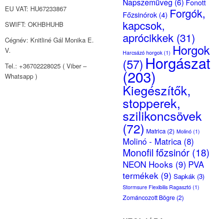
Napszemüveg
(6)
Fonott
EU VAT: HU67233867
Forgók,
Főzsinórok
(4)
kapcsok,
SWIFT: OKHBHUHB
aprócikkek
(31)
Cégnév: Knitliné Gál Monika E.
Horgok
V.
Harcsázó horgok
(1)
Horgászat
(57)
Tel.: +36702228025 ( Viber –
(203)
Whatsapp )
Kiegészítők,
stopperek,
szilikoncsövek
(72)
Matrica
(2)
Molinó
(1)
Molinó - Matrica
(8)
Monofil főzsinór
(18)
NEON Hooks
(9)
PVA
termékek
(9)
Sapkák
(3)
Stormsure Flexibilis Ragasztó
(1)
Zománcozott Bögre
(2)