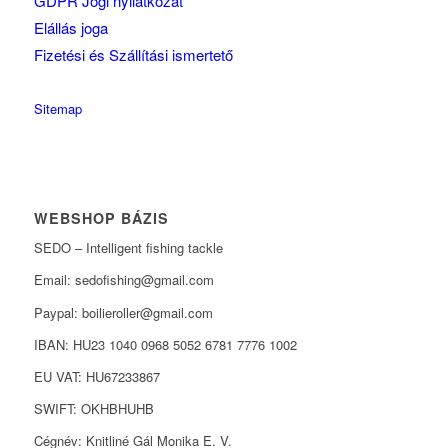
GDPR Jogi nyilatkozat
Elállás joga
Fizetési és Szállítási ismertető
Sitemap
WEBSHOP BÁZIS
SEDO – Intelligent fishing tackle
Email: sedofishing@gmail.com
Paypal: boilieroller@gmail.com
IBAN: HU23 1040 0968 5052 6781 7776 1002
EU VAT: HU67233867
SWIFT: OKHBHUHB
Cégnév: Knitliné Gál Monika E. V.