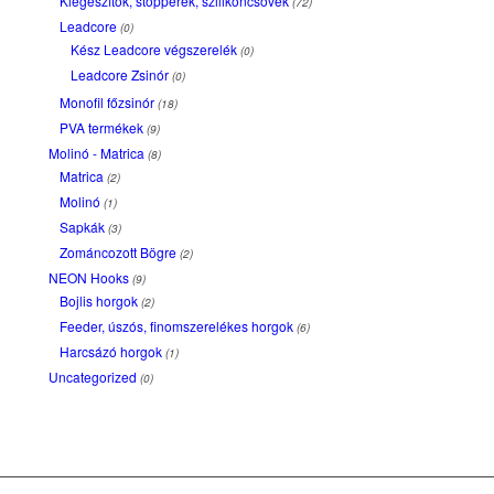
Kiegészítők, stopperek, szilikoncsövek
(72)
Leadcore
(0)
Kész Leadcore végszerelék
(0)
Leadcore Zsinór
(0)
Monofil főzsinór
(18)
PVA termékek
(9)
Molinó - Matrica
(8)
Matrica
(2)
Molinó
(1)
Sapkák
(3)
Zománcozott Bögre
(2)
NEON Hooks
(9)
Bojlis horgok
(2)
Feeder, úszós, finomszerelékes horgok
(6)
Harcsázó horgok
(1)
Uncategorized
(0)