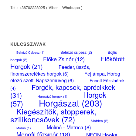
Tel.: +36702228025 ( Viber – Whatsapp )
KULCSSZAVAK
Behúzó csipesz
(2)
Bojlis
Behúzó Csipesz
(1)
Előkötött
Előke Zsinór
(12)
horgok
(2)
Horgok
(21)
Feeder, úszós,
finomszerelékes horgok
(6)
Fejlámpa, Horog
élező szett, Napszemüveg
(6)
Fonott Főzsinórok
Forgók, kapcsok, aprócikkek
(4)
Horgok
(31)
Harcsázó horgok
(1)
Horgászat
(203)
(57)
Kiegészítők, stopperek,
szilikoncsövek
(72)
Matrica
(2)
Molinó - Matrica
(8)
Molinó
(1)
Monofil főzsinór
(18)
NEON Hooks