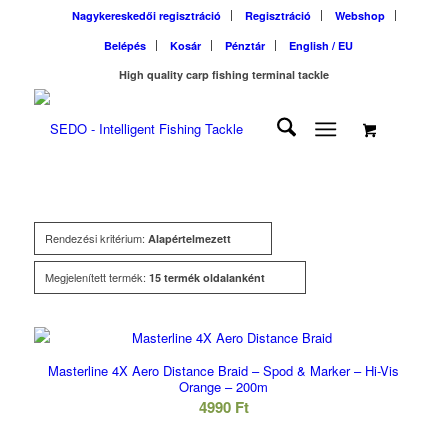
Nagykereskedői regisztráció
Regisztráció
Webshop
Belépés
Kosár
Pénztár
English / EU
High quality carp fishing terminal tackle
Rendezési kritérium:
Alapértelmezett
Megjelenített termék:
15 termék oldalanként
Masterline 4X Aero Distance Braid – Spod & Marker – Hi-Vis
Orange – 200m
4990
Ft