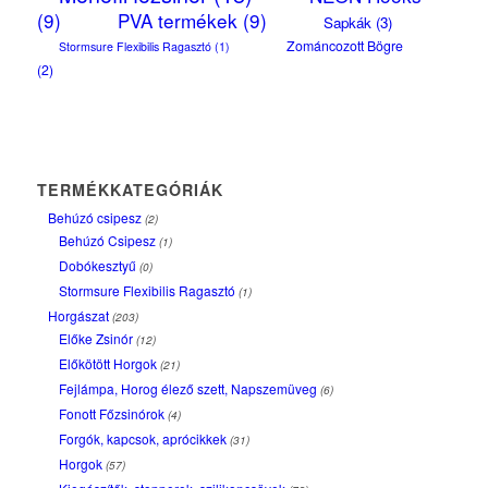
(9)
PVA termékek
(9)
Sapkák
(3)
Zománcozott Bögre
Stormsure Flexibilis Ragasztó
(1)
(2)
TERMÉKKATEGÓRIÁK
Behúzó csipesz
(2)
Behúzó Csipesz
(1)
Dobókesztyű
(0)
Stormsure Flexibilis Ragasztó
(1)
Horgászat
(203)
Előke Zsinór
(12)
Előkötött Horgok
(21)
Fejlámpa, Horog élező szett, Napszemüveg
(6)
Fonott Főzsinórok
(4)
Forgók, kapcsok, aprócikkek
(31)
Horgok
(57)