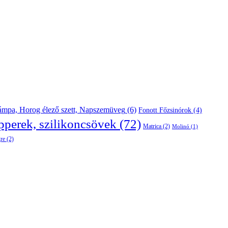
ámpa, Horog élező szett, Napszemüveg
(6)
Fonott Főzsinórok
(4)
pperek, szilikoncsövek
(72)
Matrica
(2)
Molinó
(1)
re
(2)