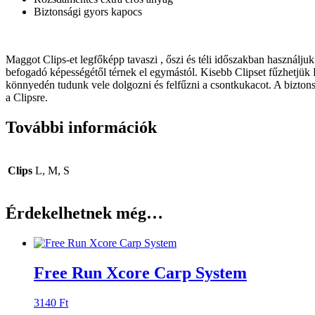
Biztonsági gyors kapocs
Maggot Clips-et legfőképp tavaszi , őszi és téli időszakban használjuk
befogadó képességétől térnek el egymástól. Kisebb Clipset fűzhetjük P
könnyedén tudunk vele dolgozni és felfűzni a csontkukacot. A biztons
a Clipsre.
További információk
Clips
L, M, S
Érdekelhetnek még…
Free Run Xcore Carp System
3140
Ft