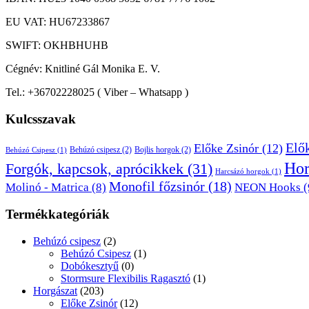
EU VAT: HU67233867
SWIFT: OKHBHUHB
Cégnév: Knitliné Gál Monika E. V.
Tel.: +36702228025 ( Viber – Whatsapp )
Kulcsszavak
Elő
Előke Zsinór
(12)
Behúzó csipesz
(2)
Bojlis horgok
(2)
Behúzó Csipesz
(1)
Ho
Forgók, kapcsok, aprócikkek
(31)
Harcsázó horgok
(1)
Monofil főzsinór
(18)
Molinó - Matrica
(8)
NEON Hooks
(
Termékkategóriák
Behúzó csipesz
(2)
Behúzó Csipesz
(1)
Dobókesztyű
(0)
Stormsure Flexibilis Ragasztó
(1)
Horgászat
(203)
Előke Zsinór
(12)