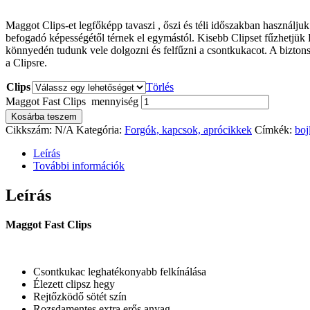
Maggot Clips-et legfőképp tavaszi , őszi és téli időszakban használjuk
befogadó képességétől térnek el egymástól. Kisebb Clipset fűzhetjük P
könnyedén tudunk vele dolgozni és felfűzni a csontkukacot. A biztons
a Clipsre.
Clips
Törlés
Maggot Fast Clips mennyiség
Kosárba teszem
Cikkszám:
N/A
Kategória:
Forgók, kapcsok, aprócikkek
Címkék:
boj
Leírás
További információk
Leírás
Maggot Fast Clips
Csontkukac leghatékonyabb felkínálása
Élezett clipsz hegy
Rejtőzködő sötét szín
Rozsdamentes extra erős anyag