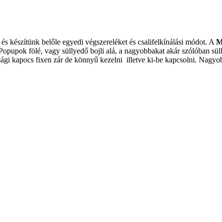
 és készítünk belőle egyedi végszereléket és csalifelkínálási módot. A
M
opupok fölé, vagy süllyedő bojli alá, a nagyobbakat akár szólóban sülly
ági kapocs fixen zár de könnyű kezelni illetve ki-be kapcsolni. Nagyo