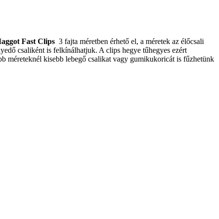
aggot Fast Clips
3 fajta méretben érhető el, a méretek az élőcsali
edő csaliként is felkínálhatjuk. A clips hegye tűhegyes ezért
bb méreteknél kisebb lebegő csalikat vagy gumikukoricát is fűzhetünk