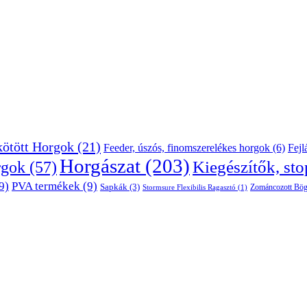
kötött Horgok
(21)
Feeder, úszós, finomszerelékes horgok
(6)
Fejl
Horgászat
(203)
rgok
(57)
Kiegészítők, sto
9)
PVA termékek
(9)
Sapkák
(3)
Zománcozott Bög
Stormsure Flexibilis Ragasztó
(1)