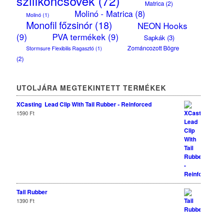
szilikoncsövek
(72)
Matrica
(2)
Molinó - Matrica
(8)
Molinó
(1)
Monofil főzsinór
(18)
NEON Hooks
(9)
PVA termékek
(9)
Sapkák
(3)
Zománcozott Bögre
Stormsure Flexibilis Ragasztó
(1)
(2)
UTOLJÁRA MEGTEKINTETT TERMÉKEK
XCasting Lead Clip With Tail Rubber - Reinforced
1590
Ft
Tail Rubber
1390
Ft