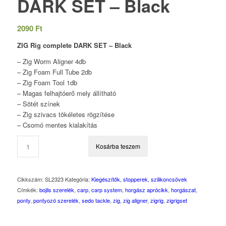
DARK SET – Black
2090
Ft
ZIG Rig complete DARK SET – Black
– Zig Worm Aligner 4db
– Zig Foam Full Tube 2db
– Zig Foam Tool 1db
– Magas felhajtóerő mely állítható
– Sötét színek
– Zig szivacs tökéletes rögzítése
– Csomó mentes kialakítás
Kosárba teszem
Cikkszám:
SL2323
Kategória:
Kiegészítők, stopperek, szilikoncsövek
Címkék:
bojlis szerelék
,
carp
,
carp system
,
horgász aprócikk
,
horgászat
,
ponty
,
pontyozó szerelék
,
sedo tackle
,
zig
,
zig aligner
,
zigrig
,
zigrigset