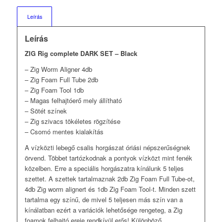
Leírás
Leírás
ZIG Rig complete DARK SET – Black
– Zig Worm Aligner 4db
– Zig Foam Full Tube 2db
– Zig Foam Tool 1db
– Magas felhajtóerő mely állítható
– Sötét színek
– Zig szivacs tökéletes rögzítése
– Csomó mentes kialakítás
A vízközti lebegő csalis horgászat óriási népszerűségnek
örvend. Többet tartózkodnak a pontyok vízközt mint fenék
közelben. Erre a speciális horgászatra kínálunk 5 teljes
szettet. A szettek tartalmaznak 2db Zig Foam Full Tube-ot,
4db Zig worm alignert és 1db Zig Foam Tool-t. Minden szett
tartalma egy színű, de mivel 5 teljesen más szín van a
kínálatban ezért a variációk lehetősége rengeteg, a Zig
foamok felhajtó ereje rendkívül erős! Különböző