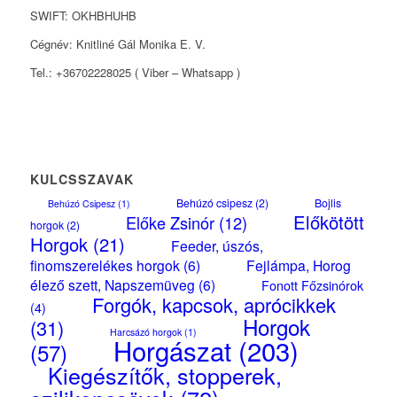
SWIFT: OKHBHUHB
Cégnév: Knitliné Gál Monika E. V.
Tel.: +36702228025 ( Viber – Whatsapp )
KULCSSZAVAK
Behúzó csipesz
(2)
Bojlis
Behúzó Csipesz
(1)
Előkötött
Előke Zsinór
(12)
horgok
(2)
Horgok
(21)
Feeder, úszós,
finomszerelékes horgok
(6)
Fejlámpa, Horog
élező szett, Napszemüveg
(6)
Fonott Főzsinórok
Forgók, kapcsok, aprócikkek
(4)
Horgok
(31)
Harcsázó horgok
(1)
Horgászat
(203)
(57)
Kiegészítők, stopperek,