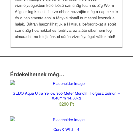
vízmélységekben különböző színű Zig foam és Zig Worm
Aligner fog kelleni, illetve ehhez hozzájön még a napfelkelte
és a naplemente ahol a fényváltásnál is máshol lesznek a
halak. Bátran használhatjuk a HiVisual befordítókat a sötét
színű Zig Foamokkal és fordítva, az átütő siker nem fog
elmaradni, ne felejtsünk el sűrűn vízmélységet változtatni!
Érdekelhetnek még…
SEDO Aqua Ultra Yellow 300 Méter Monofil Horgász zsinór –
0.40mm 14.53kg
3290
Ft
CurvX Wild – 4