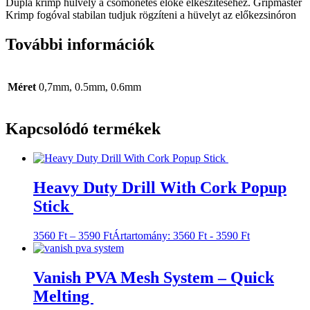
Dupla krimp hülvely a csomónetes előke elkészítéséhez. Gripmaster
Krimp fogóval stabilan tudjuk rögzíteni a hüvelyt az előkezsinóron
További információk
Méret
0,7mm, 0.5mm, 0.6mm
Kapcsolódó termékek
Heavy Duty Drill With Cork Popup
Stick
3560
Ft
–
3590
Ft
Ártartomány: 3560 Ft - 3590 Ft
Vanish PVA Mesh System – Quick
Melting