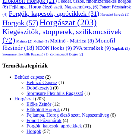
Előkötött Horgok
(21)
Feeder, úszós, finomszerelékes horgok
(6)
Fejlámpa, Horog élező szett, Napszemüveg
(6)
Fonott Főzsinórok
Forgók, kapcsok, aprócikkek
(31)
(4)
Harcsázó horgok
(1)
Horgászat
(203)
Horgok
(57)
Kiegészítők, stopperek, szilikoncsövek
(72)
Monofil
Molinó - Matrica
(8)
Matrica
(2)
Molinó
(1)
főzsinór
(18)
NEON Hooks
(9)
PVA termékek
(9)
Sapkák
(3)
Zománcozott Bögre
(2)
Stormsure Flexibilis Ragasztó
(1)
Termékkategóriák
Behúzó csipesz
(2)
Behúzó Csipesz
(1)
Dobókesztyű
(0)
Stormsure Flexibilis Ragasztó
(1)
Horgászat
(203)
Előke Zsinór
(12)
Előkötött Horgok
(21)
Fejlámpa, Horog élező szett, Napszemüveg
(6)
Fonott Főzsinórok
(4)
Forgók, kapcsok, aprócikkek
(31)
Horgok
(57)