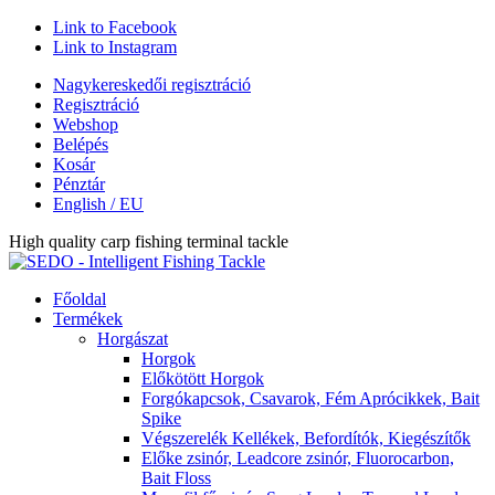
Link to Facebook
Link to Instagram
Nagykereskedői regisztráció
Regisztráció
Webshop
Belépés
Kosár
Pénztár
English / EU
High quality carp fishing terminal tackle
Főoldal
Termékek
Horgászat
Horgok
Előkötött Horgok
Forgókapcsok, Csavarok, Fém Aprócikkek, Bait
Spike
Végszerelék Kellékek, Befordítók, Kiegészítők
Előke zsinór, Leadcore zsinór, Fluorocarbon,
Bait Floss