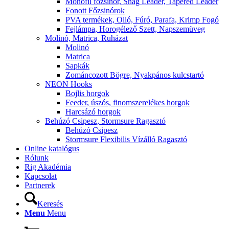
Monofil főzsinór, Snag Leader, Tapered Leader
Fonott Főzsinórok
PVA termékek, Olló, Fúró, Parafa, Krimp Fogó
Fejlámpa, Horogélező Szett, Napszemüveg
Molinó, Matrica, Ruházat
Molinó
Matrica
Sapkák
Zománcozott Bögre, Nyakpános kulcstartó
NEON Hooks
Bojlis horgok
Feeder, úszós, finomszerelékes horgok
Harcsázó horgok
Behúzó Csipesz, Stormsure Ragasztó
Behúzó Csipesz
Stormsure Flexibilis Vízálló Ragasztó
Online katalógus
Rólunk
Rig Akadémia
Kapcsolat
Partnerek
Keresés
Menu
Menu