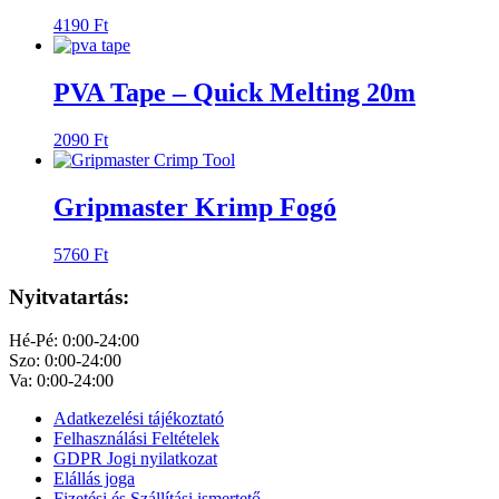
4190
Ft
PVA Tape – Quick Melting 20m
2090
Ft
Gripmaster Krimp Fogó
5760
Ft
Nyitvatartás:
Hé-Pé: 0:00-24:00
Szo: 0:00-24:00
Va: 0:00-24:00
Adatkezelési tájékoztató
Felhasználási Feltételek
GDPR Jogi nyilatkozat
Elállás joga
Fizetési és Szállítási ismertető