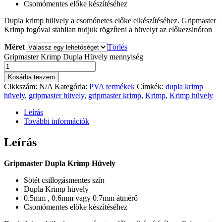
Csomómentes előke készítéséhez
Dupla krimp hülvely a csomónetes előke elkészítéséhez. Gripmaster
Krimp fogóval stabilan tudjuk rögzíteni a hüvelyt az előkezsinóron
Méret
Törlés
Gripmaster Krimp Dupla Hüvely mennyiség
Kosárba teszem
Cikkszám:
N/A
Kategória:
PVA termékek
Címkék:
dupla krimp
hüvely
,
gripmaster hüvely
,
gripmaster krimp
,
Krimp
,
Krimp hüvely
Leírás
További információk
Leírás
Gripmaster Dupla Krimp Hüvely
Sötét csillogásmentes szín
Dupla Krimp hüvely
0.5mm , 0.6mm vagy 0.7mm átmérő
Csomómentes előke készítéséhez