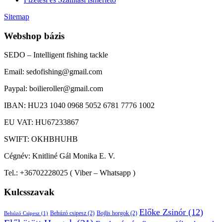
Sitemap
Webshop bázis
SEDO – Intelligent fishing tackle
Email: sedofishing@gmail.com
Paypal: boilieroller@gmail.com
IBAN: HU23 1040 0968 5052 6781 7776 1002
EU VAT: HU67233867
SWIFT: OKHBHUHB
Cégnév: Knitliné Gál Monika E. V.
Tel.: +36702228025 ( Viber – Whatsapp )
Kulcsszavak
Előke Zsinór
(12)
Behúzó csipesz
(2)
Bojlis horgok
(2)
Behúzó Csipesz
(1)