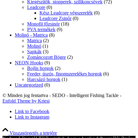
Kiegészítők, stopperek, szilikoncsövek
(72)
Leadcore
(0)
Kész Leadcore végszerelék
(0)
Leadcore Zsinór
(0)
Monofil főzsinór
(18)
PVA termékek
(9)
Molinó - Matrica
(8)
Matrica
(2)
Molinó
(1)
Sapkák
(3)
Zománcozott Bögre
(2)
NEON Hooks
(9)
Bojlis horgok
(2)
Feeder, úszós, finomszerelékes horgok
(6)
Harcsázó horgok
(1)
Uncategorized
(0)
© Minden jog fentartva - SEDO - Intelligent Fishing Tackle -
Enfold Theme by Kriesi
Link to Facebook
Link to Instagram
Visszagörgetés a tetejére