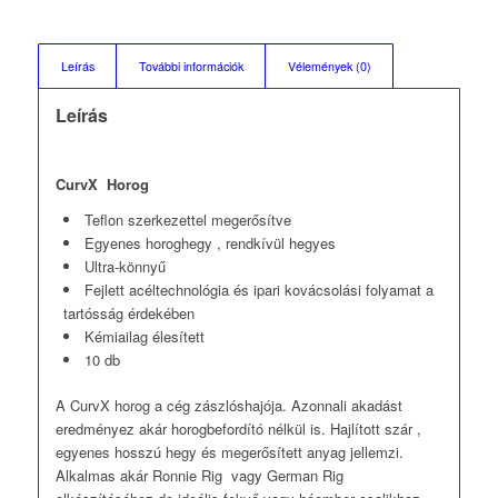
Leírás
További információk
Vélemények (0)
Leírás
CurvX Horog
Teflon szerkezettel megerősítve
Egyenes horoghegy , rendkívül hegyes
Ultra-könnyű
Fejlett acéltechnológia és ipari kovácsolási folyamat a
tartósság érdekében
Kémiailag élesített
10 db
A CurvX horog a cég zászlóshajója. Azonnali akadást
eredményez akár horogbefordító nélkül is. Hajlított szár ,
egyenes hosszú hegy és megerősített anyag jellemzi.
Alkalmas akár Ronnie Rig vagy German Rig