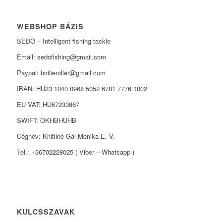
WEBSHOP BÁZIS
SEDO – Intelligent fishing tackle
Email: sedofishing@gmail.com
Paypal: boilieroller@gmail.com
IBAN: HU23 1040 0968 5052 6781 7776 1002
EU VAT: HU67233867
SWIFT: OKHBHUHB
Cégnév: Knitliné Gál Monika E. V.
Tel.: +36702228025 ( Viber – Whatsapp )
KULCSSZAVAK