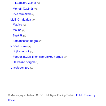
Leadcore Zsinór
(0)
Monofil főzsinór
(18)
PVA termékek
(9)
Molinó - Matrica
(8)
Matrica
(2)
Molinó
(1)
Sapkák
(3)
Zománcozott Bögre
(2)
NEON Hooks
(9)
Bojlis horgok
(2)
Feeder, úszós, finomszerelékes horgok
(6)
Harcsázó horgok
(1)
Uncategorized
(0)
© Minden jog fentartva - SEDO - Intelligent Fishing Tackle -
Enfold Theme by
Kriesi