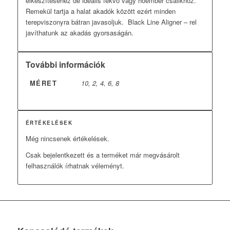
elkészítéséhez de ideális fekvő vagy hóember csalikhoz.
Remekül tartja a halat akadók között ezért minden
terepviszonyra bátran javasoljuk. Black Line Aligner – rel
javíthatunk az akadás gyorsaságán.
További információk
MÉRET
10, 2, 4, 6, 8
ÉRTÉKELÉSEK
Még nincsenek értékelések.
Csak bejelentkezett és a terméket már megvásárolt
felhasználók írhatnak véleményt.