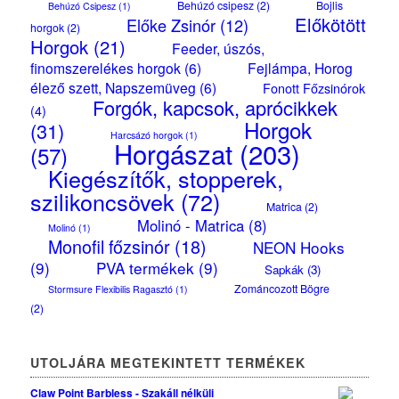
Behúzó csipesz
(2)
Bojlis
Behúzó Csipesz
(1)
Előkötött
Előke Zsinór
(12)
horgok
(2)
Horgok
(21)
Feeder, úszós,
finomszerelékes horgok
(6)
Fejlámpa, Horog
élező szett, Napszemüveg
(6)
Fonott Főzsinórok
Forgók, kapcsok, aprócikkek
(4)
Horgok
(31)
Harcsázó horgok
(1)
Horgászat
(203)
(57)
Kiegészítők, stopperek,
szilikoncsövek
(72)
Matrica
(2)
Molinó - Matrica
(8)
Molinó
(1)
Monofil főzsinór
(18)
NEON Hooks
(9)
PVA termékek
(9)
Sapkák
(3)
Zománcozott Bögre
Stormsure Flexibilis Ragasztó
(1)
(2)
UTOLJÁRA MEGTEKINTETT TERMÉKEK
Claw Point Barbless - Szakáll nélküli