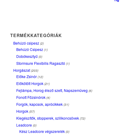
TERMÉKKATEGÓRIÁK
Behúzó csipesz
(2)
Behúzó Csipesz
(1)
Dobókesztyű
(0)
Stormsure Flexibilis Ragasztó
(1)
Horgászat
(203)
Előke Zsinór
(12)
Előkötött Horgok
(21)
Fejlámpa, Horog élező szett, Napszemüveg
(6)
Fonott Főzsinórok
(4)
Forgók, kapcsok, aprócikkek
(31)
Horgok
(57)
Kiegészítők, stopperek, szilikoncsövek
(72)
Leadcore
(0)
Kész Leadcore végszerelék
(0)