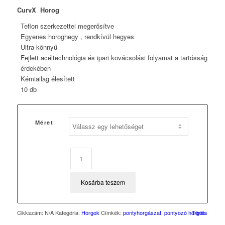
CurvX Horog
Teflon szerkezettel megerősítve
Egyenes horoghegy , rendkívül hegyes
Ultra-könnyű
Fejlett acéltechnológia és ipari kovácsolási folyamat a tartósság
érdekében
Kémiailag élesített
10 db
Méret
Kosárba teszem
Cikkszám:
N/A
Kategória:
Horgok
Címkék:
pontyhorgászat
,
pontyozó horgok
Törlés