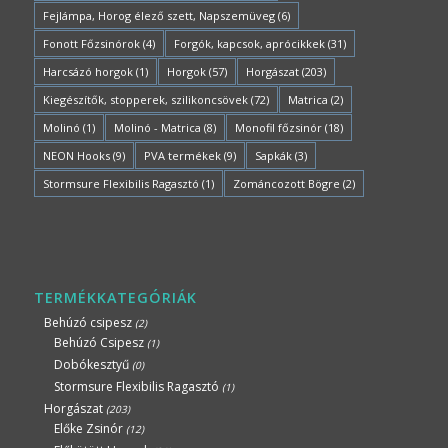
Fejlámpa, Horog élező szett, Napszemüveg
(6)
Fonott Főzsinórok
(4)
Forgók, kapcsok, aprócikkek
(31)
Harcsázó horgok
(1)
Horgok
(57)
Horgászat
(203)
Kiegészítők, stopperek, szilikoncsövek
(72)
Matrica
(2)
Molinó
(1)
Molinó - Matrica
(8)
Monofil főzsinór
(18)
NEON Hooks
(9)
PVA termékek
(9)
Sapkák
(3)
Stormsure Flexibilis Ragasztó
(1)
Zománcozott Bögre
(2)
TERMÉKKATEGÓRIÁK
Behúzó csipesz
(2)
Behúzó Csipesz
(1)
Dobókesztyű
(0)
Stormsure Flexibilis Ragasztó
(1)
Horgászat
(203)
Előke Zsinór
(12)