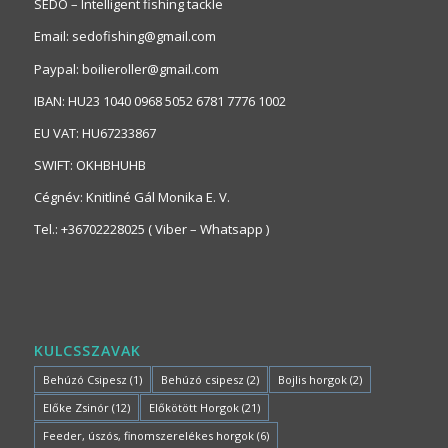
SEDO – Intelligent fishing tackle
Email: sedofishing@gmail.com
Paypal: boilieroller@gmail.com
IBAN: HU23 1040 0968 5052 6781 7776 1002
EU VAT: HU67233867
SWIFT: OKHBHUHB
Cégnév: Knitliné Gál Monika E. V.
Tel.: +36702228025 ( Viber – Whatsapp )
KULCSSZAVAK
Behúzó Csipesz
(1)
Behúzó csipesz
(2)
Bojlis horgok
(2)
Előke Zsinór
(12)
Előkötött Horgok
(21)
Feeder, úszós, finomszerelékes horgok
(6)