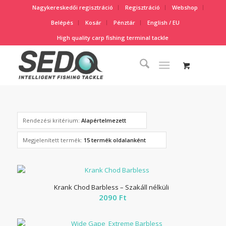
Nagykereskedői regisztráció
Regisztráció
Webshop
Belépés
Kosár
Pénztár
English / EU
High quality carp fishing terminal tackle
Rendezési kritérium:
Alapértelmezett
Megjelenített termék:
15 termék oldalanként
Krank Chod Barbless – Szakáll nélküli
2090
Ft