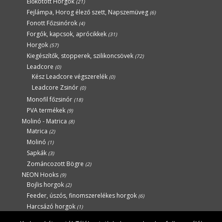
Előkötött Horgok
(21)
Fejlámpa, Horog élező szett, Napszemüveg
(6)
Fonott Főzsinórok
(4)
Forgók, kapcsok, aprócikkek
(31)
Horgok
(57)
Kiegészítők, stopperek, szilikoncsövek
(72)
Leadcore
(0)
Kész Leadcore végszerelék
(0)
Leadcore Zsinór
(0)
Monofil főzsinór
(18)
PVA termékek
(9)
Molinó - Matrica
(8)
Matrica
(2)
Molinó
(1)
Sapkák
(3)
Zománcozott Bögre
(2)
NEON Hooks
(9)
Bojlis horgok
(2)
Feeder, úszós, finomszerelékes horgok
(6)
Harcsázó horgok
(1)
Uncategorized
(0)