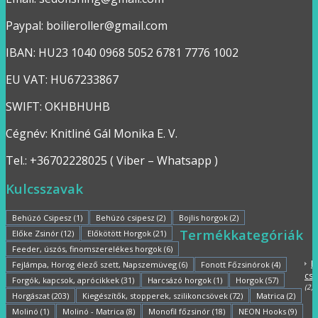
Paypal: boilieroller@gmail.com
IBAN: HU23 1040 0968 5052 6781 7776 1002
EU VAT: HU67233867
SWIFT: OKHBHUHB
Cégnév: Knitliné Gál Monika E. V.
Tel.: +36702228025 ( Viber – Whatsapp )
Kulcsszavak
Behúzó Csipesz
(1)
Behúzó csipesz
(2)
Bojlis horgok
(2)
Termékkategóriák
Előke Zsinór
(12)
Előkötött Horgok
(21)
Feeder, úszós, finomszerelékes horgok
(6)
B
Fejlámpa, Horog élező szett, Napszemüveg
(6)
Fonott Főzsinórok
(4)
csi
Forgók, kapcsok, aprócikkek
(31)
Harcsázó horgok
(1)
Horgok
(57)
(2)
Horgászat
(203)
Kiegészítők, stopperek, szilikoncsövek
(72)
Matrica
(2)
C
Molinó
(1)
Molinó - Matrica
(8)
Monofil főzsinór
(18)
NEON Hooks
(9)