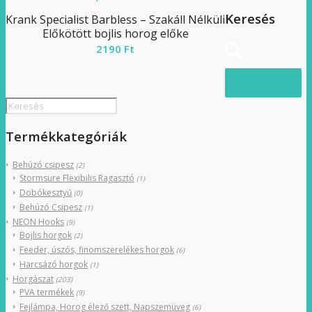
Keresés
Krank Specialist Barbless – Szakáll Nélküli
Előkötött bojlis horog előke
2190
Ft
Termékkategóriák
Behúzó csipesz
(2)
Stormsure Flexibilis Ragasztó
(1)
Dobókesztyű
(0)
Behúzó Csipesz
(1)
NEON Hooks
(9)
Bojlis horgok
(2)
Feeder, úszós, finomszerelékes horgok
(6)
Harcsázó horgok
(1)
Horgászat
(203)
PVA termékek
(9)
Fejlámpa, Horog élező szett, Napszemüveg
(6)