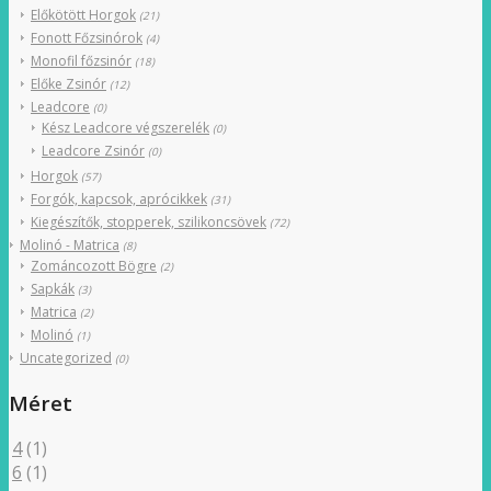
Előkötött Horgok
(21)
Fonott Főzsinórok
(4)
Monofil főzsinór
(18)
Előke Zsinór
(12)
Leadcore
(0)
Kész Leadcore végszerelék
(0)
Leadcore Zsinór
(0)
Horgok
(57)
Forgók, kapcsok, aprócikkek
(31)
Kiegészítők, stopperek, szilikoncsövek
(72)
Molinó - Matrica
(8)
Zománcozott Bögre
(2)
Sapkák
(3)
Matrica
(2)
Molinó
(1)
Uncategorized
(0)
Méret
4
(1)
6
(1)