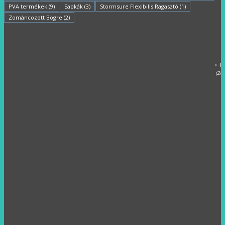
(1
PVA termékek
(9)
Sapkák
(3)
Stormsure Flexibilis Ragasztó
(1)
Zománcozott Bögre
(2)
(0
F
R
(1
H
(20
Z
(1
H
(2
H
é
s
N
(6
F
(4
k