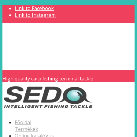
Link to Facebook
Link to Instagram
Nagykereskedői regisztráció
Regisztráció
Webshop
Belépés
Kosár
Pénztár
English / EU
High quality carp fishing terminal tackle
Főoldal
Termékek
Online katalógus