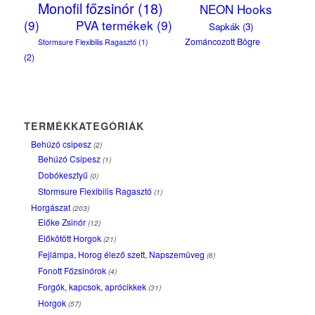
Monofil főzsinór
(18)
NEON Hooks
(9)
PVA termékek
(9)
Sapkák
(3)
Zománcozott Bögre
Stormsure Flexibilis Ragasztó
(1)
(2)
TERMÉKKATEGÓRIÁK
Behúzó csipesz
(2)
Behúzó Csipesz
(1)
Dobókesztyű
(0)
Stormsure Flexibilis Ragasztó
(1)
Horgászat
(203)
Előke Zsinór
(12)
Előkötött Horgok
(21)
Fejlámpa, Horog élező szett, Napszemüveg
(6)
Fonott Főzsinórok
(4)
Forgók, kapcsok, aprócikkek
(31)
Horgok
(57)