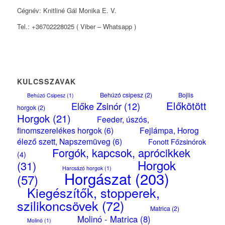
Cégnév: Knitliné Gál Monika E. V.
Tel.: +36702228025 ( Viber – Whatsapp )
KULCSSZAVAK
Behúzó csipesz
(2)
Bojlis
Behúzó Csipesz
(1)
Előkötött
Előke Zsinór
(12)
horgok
(2)
Horgok
(21)
Feeder, úszós,
finomszerelékes horgok
(6)
Fejlámpa, Horog
élező szett, Napszemüveg
(6)
Fonott Főzsinórok
Forgók, kapcsok, aprócikkek
(4)
Horgok
(31)
Harcsázó horgok
(1)
Horgászat
(203)
(57)
Kiegészítők, stopperek,
szilikoncsövek
(72)
Matrica
(2)
Molinó - Matrica
(8)
Molinó
(1)