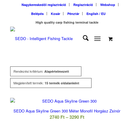
Nagykereskedői regisztráció
Regisztráció
Webshop
Belépés
Kosár
Pénztár
English / EU
High quality carp fishing terminal tackle
Rendezési kritérium:
Alapértelmezett
Megjelenített termék:
15 termék oldalanként
SEDO Aqua Skyline Green 300 Méter Monofil Horgász Zsinór
Ártartomány:
2740
Ft
–
3290
Ft
2740 Ft
-