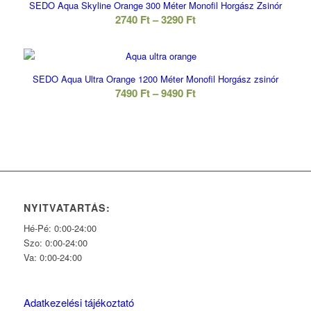
SEDO Aqua Skyline Orange 300 Méter Monofil Horgász Zsinór
3290 Ft
Ártartomány:
2740
Ft
–
3290
Ft
2740 Ft
-
3290 Ft
SEDO Aqua Ultra Orange 1200 Méter Monofil Horgász zsinór
Ártartomány:
7490
Ft
–
9490
Ft
7490 Ft
-
9490 Ft
NYITVATARTÁS:
Hé-Pé: 0:00-24:00
Szo: 0:00-24:00
Va: 0:00-24:00
Adatkezelési tájékoztató