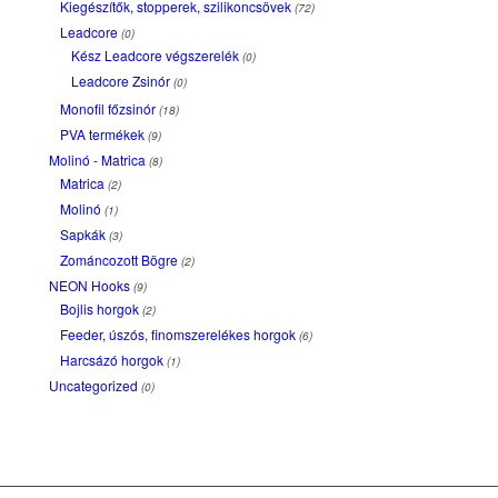
Kiegészítők, stopperek, szilikoncsövek
(72)
Leadcore
(0)
Kész Leadcore végszerelék
(0)
Leadcore Zsinór
(0)
Monofil főzsinór
(18)
PVA termékek
(9)
Molinó - Matrica
(8)
Matrica
(2)
Molinó
(1)
Sapkák
(3)
Zománcozott Bögre
(2)
NEON Hooks
(9)
Bojlis horgok
(2)
Feeder, úszós, finomszerelékes horgok
(6)
Harcsázó horgok
(1)
Uncategorized
(0)