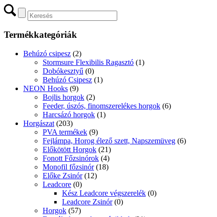
Termékkategóriák
Behúzó csipesz
(2)
Stormsure Flexibilis Ragasztó
(1)
Dobókesztyű
(0)
Behúzó Csipesz
(1)
NEON Hooks
(9)
Bojlis horgok
(2)
Feeder, úszós, finomszerelékes horgok
(6)
Harcsázó horgok
(1)
Horgászat
(203)
PVA termékek
(9)
Fejlámpa, Horog élező szett, Napszemüveg
(6)
Előkötött Horgok
(21)
Fonott Főzsinórok
(4)
Monofil főzsinór
(18)
Előke Zsinór
(12)
Leadcore
(0)
Kész Leadcore végszerelék
(0)
Leadcore Zsinór
(0)
Horgok
(57)