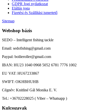
GDPR Jogi nyilatkozat
Elállás joga
Fizetési és Szállítási ismertető
Sitemap
Webshop bázis
SEDO – Intelligent fishing tackle
Email: sedofishing@gmail.com
Paypal: boilieroller@gmail.com
IBAN: HU23 1040 0968 5052 6781 7776 1002
EU VAT: HU67233867
SWIFT: OKHBHUHB
Cégnév: Knitliné Gál Monika E. V.
Tel.: +36702228025 ( Viber – Whatsapp )
Kulcsszavak