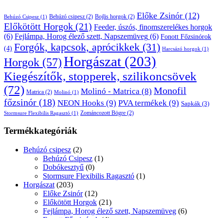
Előke Zsinór
(12)
Behúzó csipesz
(2)
Bojlis horgok
(2)
Behúzó Csipesz
(1)
Előkötött Horgok
(21)
Feeder, úszós, finomszerelékes horgok
(6)
Fejlámpa, Horog élező szett, Napszemüveg
(6)
Fonott Főzsinórok
Forgók, kapcsok, aprócikkek
(31)
(4)
Harcsázó horgok
(1)
Horgászat
(203)
Horgok
(57)
Kiegészítők, stopperek, szilikoncsövek
(72)
Monofil
Molinó - Matrica
(8)
Matrica
(2)
Molinó
(1)
főzsinór
(18)
NEON Hooks
(9)
PVA termékek
(9)
Sapkák
(3)
Zománcozott Bögre
(2)
Stormsure Flexibilis Ragasztó
(1)
Termékkategóriák
Behúzó csipesz
(2)
Behúzó Csipesz
(1)
Dobókesztyű
(0)
Stormsure Flexibilis Ragasztó
(1)
Horgászat
(203)
Előke Zsinór
(12)
Előkötött Horgok
(21)
Fejlámpa, Horog élező szett, Napszemüveg
(6)