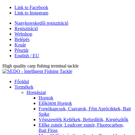
Link to Facebook
Link to Instagram
Nagykereskedői regisztráció
Regisztráció
Webshop
Belépés
Kosár
Pénztár
English / EU
High quality carp fishing terminal tackle
Főoldal
Termékek
Horgászat
Horgok
Előkötött Horgok
Forgókapcsok, Csavarok, Fém Aprócikkek, Bait
Spike
Végszerelék Kellékek, Befordítók, Kiegészítők
Előke zsinór, Leadcore zsinór, Fluorocarbon,
Bait Floss