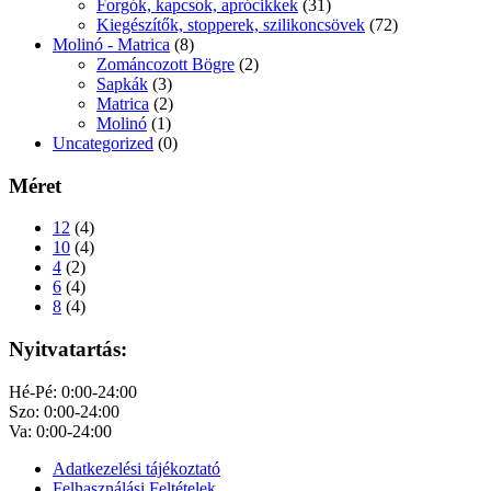
Forgók, kapcsok, aprócikkek
(31)
Kiegészítők, stopperek, szilikoncsövek
(72)
Molinó - Matrica
(8)
Zománcozott Bögre
(2)
Sapkák
(3)
Matrica
(2)
Molinó
(1)
Uncategorized
(0)
Méret
12
(4)
10
(4)
4
(2)
6
(4)
8
(4)
Nyitvatartás:
Hé-Pé: 0:00-24:00
Szo: 0:00-24:00
Va: 0:00-24:00
Adatkezelési tájékoztató
Felhasználási Feltételek