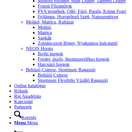
Monofil főzsinór, Snag Leader, Tapered Leader
Fonott Főzsinórok
PVA termékek, Olló, Fúró, Parafa, Krimp Fogó
Fejlámpa, Horogélező Szett, Napszemüveg
Molinó, Matrica, Ruházat
Molinó
Matrica
Sapkák
Zománcozott Bögre, Nyakpános kulcstartó
NEON Hooks
Bojlis horgok
Feeder, úszós, finomszerelékes horgok
Harcsázó horgok
Behúzó Csipesz, Stormsure Ragasztó
Behúzó Csipesz
Stormsure Flexibilis Vízálló Ragasztó
Online katalógus
Rólunk
Rig Akadémia
Kapcsolat
Partnerek
Keresés
Menu
Menu