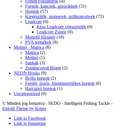
Fonott Főzsinórok
(4)
Forgók, kapcsok, aprócikkek
(31)
Horgok
(57)
Kiegészítők, stopperek, szilikoncsövek
(72)
Leadcore
(0)
Kész Leadcore végszerelék
(0)
Leadcore Zsinór
(0)
Monofil főzsinór
(18)
PVA termékek
(9)
Molinó - Matrica
(8)
Matrica
(2)
Molinó
(1)
Sapkák
(3)
Zománcozott Bögre
(2)
NEON Hooks
(9)
Bojlis horgok
(2)
Feeder, úszós, finomszerelékes horgok
(6)
Harcsázó horgok
(1)
Uncategorized
(0)
© Minden jog fentartva - SEDO - Intelligent Fishing Tackle -
Enfold Theme by Kriesi
Link to Facebook
Link to Instagram