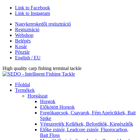
Link to Facebook
Link to Instagram
Nagykereskedői regisztráció
Regisztráció
Webshop
Belépés
Kosár
Pénztár
English / EU
High quality carp fishing terminal tackle
Főoldal
Termékek
Horgászat
Horgok
Előkötött Horgok
Forgókapcsok, Csavarok, Fém Aprócikkek, Bait
Spike
Végszerelék Kellékek, Befordítók, Kiegészítők
Előke zsinór, Leadcore zsinór, Fluorocarbon,
Bait Floss