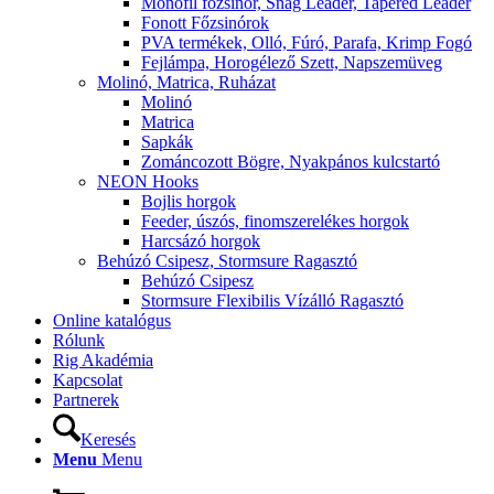
Monofil főzsinór, Snag Leader, Tapered Leader
Fonott Főzsinórok
PVA termékek, Olló, Fúró, Parafa, Krimp Fogó
Fejlámpa, Horogélező Szett, Napszemüveg
Molinó, Matrica, Ruházat
Molinó
Matrica
Sapkák
Zománcozott Bögre, Nyakpános kulcstartó
NEON Hooks
Bojlis horgok
Feeder, úszós, finomszerelékes horgok
Harcsázó horgok
Behúzó Csipesz, Stormsure Ragasztó
Behúzó Csipesz
Stormsure Flexibilis Vízálló Ragasztó
Online katalógus
Rólunk
Rig Akadémia
Kapcsolat
Partnerek
Keresés
Menu
Menu