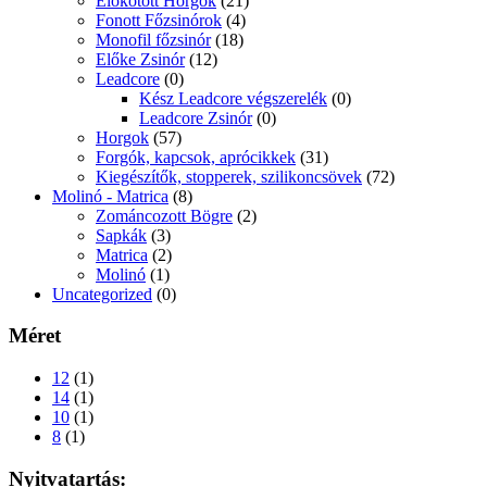
Előkötött Horgok
(21)
Fonott Főzsinórok
(4)
Monofil főzsinór
(18)
Előke Zsinór
(12)
Leadcore
(0)
Kész Leadcore végszerelék
(0)
Leadcore Zsinór
(0)
Horgok
(57)
Forgók, kapcsok, aprócikkek
(31)
Kiegészítők, stopperek, szilikoncsövek
(72)
Molinó - Matrica
(8)
Zománcozott Bögre
(2)
Sapkák
(3)
Matrica
(2)
Molinó
(1)
Uncategorized
(0)
Méret
12
(1)
14
(1)
10
(1)
8
(1)
Nyitvatartás: