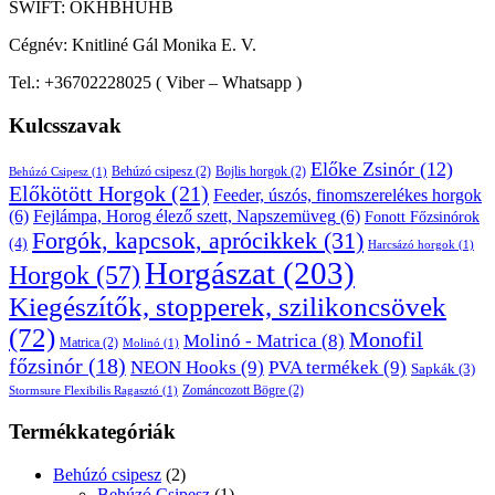
SWIFT: OKHBHUHB
Cégnév: Knitliné Gál Monika E. V.
Tel.: +36702228025 ( Viber – Whatsapp )
Kulcsszavak
Előke Zsinór
(12)
Behúzó csipesz
(2)
Bojlis horgok
(2)
Behúzó Csipesz
(1)
Előkötött Horgok
(21)
Feeder, úszós, finomszerelékes horgok
(6)
Fejlámpa, Horog élező szett, Napszemüveg
(6)
Fonott Főzsinórok
Forgók, kapcsok, aprócikkek
(31)
(4)
Harcsázó horgok
(1)
Horgászat
(203)
Horgok
(57)
Kiegészítők, stopperek, szilikoncsövek
(72)
Monofil
Molinó - Matrica
(8)
Matrica
(2)
Molinó
(1)
főzsinór
(18)
NEON Hooks
(9)
PVA termékek
(9)
Sapkák
(3)
Zománcozott Bögre
(2)
Stormsure Flexibilis Ragasztó
(1)
Termékkategóriák
Behúzó csipesz
(2)
Behúzó Csipesz
(1)