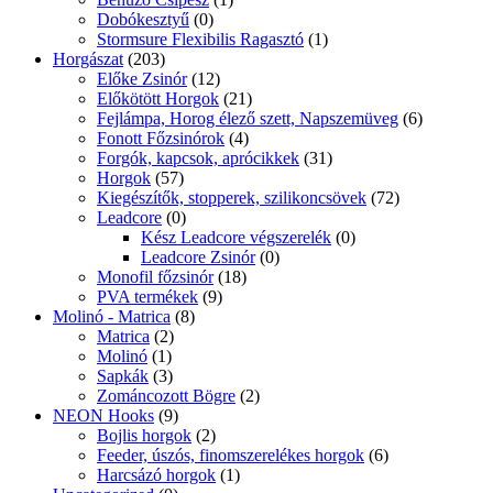
Dobókesztyű
(0)
Stormsure Flexibilis Ragasztó
(1)
Horgászat
(203)
Előke Zsinór
(12)
Előkötött Horgok
(21)
Fejlámpa, Horog élező szett, Napszemüveg
(6)
Fonott Főzsinórok
(4)
Forgók, kapcsok, aprócikkek
(31)
Horgok
(57)
Kiegészítők, stopperek, szilikoncsövek
(72)
Leadcore
(0)
Kész Leadcore végszerelék
(0)
Leadcore Zsinór
(0)
Monofil főzsinór
(18)
PVA termékek
(9)
Molinó - Matrica
(8)
Matrica
(2)
Molinó
(1)
Sapkák
(3)
Zománcozott Bögre
(2)
NEON Hooks
(9)
Bojlis horgok
(2)
Feeder, úszós, finomszerelékes horgok
(6)
Harcsázó horgok
(1)