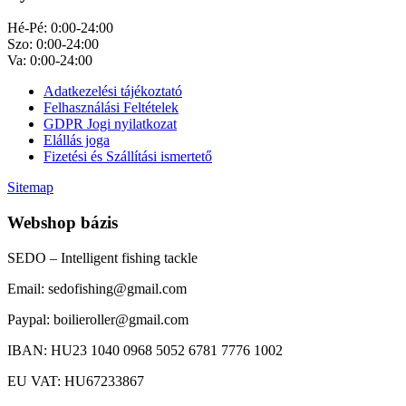
Hé-Pé: 0:00-24:00
Szo: 0:00-24:00
Va: 0:00-24:00
Adatkezelési tájékoztató
Felhasználási Feltételek
GDPR Jogi nyilatkozat
Elállás joga
Fizetési és Szállítási ismertető
Sitemap
Webshop bázis
SEDO – Intelligent fishing tackle
Email: sedofishing@gmail.com
Paypal: boilieroller@gmail.com
IBAN: HU23 1040 0968 5052 6781 7776 1002
EU VAT: HU67233867