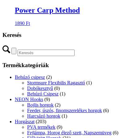
Power Carp Method
1890
Ft
Keresés
Termékkategóriák
Behúzó csipesz
(2)
Stormsure Flexibilis Ragasztó
(1)
Dobókesztyű
(0)
Behúzó Csipesz
(1)
NEON Hooks
(9)
Bojlis horgok
(2)
Feeder, úszós, finomszerelékes horgok
(6)
Harcsázó horgok
(1)
Horgászat
(203)
PVA termékek
(9)
Fejlámpa, Horog élező szett, Napszemüveg
(6)