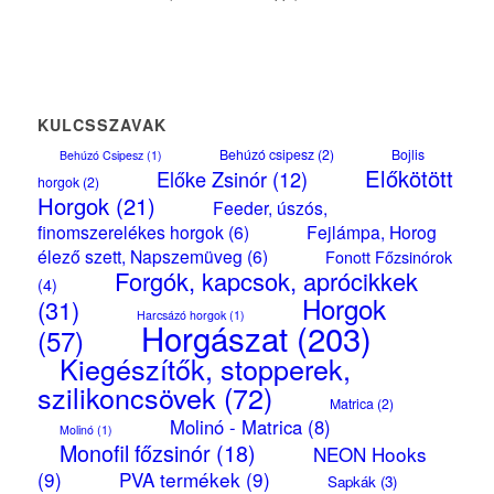
KULCSSZAVAK
Behúzó csipesz
(2)
Bojlis
Behúzó Csipesz
(1)
Előkötött
Előke Zsinór
(12)
horgok
(2)
Horgok
(21)
Feeder, úszós,
finomszerelékes horgok
(6)
Fejlámpa, Horog
élező szett, Napszemüveg
(6)
Fonott Főzsinórok
Forgók, kapcsok, aprócikkek
(4)
Horgok
(31)
Harcsázó horgok
(1)
Horgászat
(203)
(57)
Kiegészítők, stopperek,
szilikoncsövek
(72)
Matrica
(2)
Molinó - Matrica
(8)
Molinó
(1)
Monofil főzsinór
(18)
NEON Hooks
(9)
PVA termékek
(9)
Sapkák
(3)