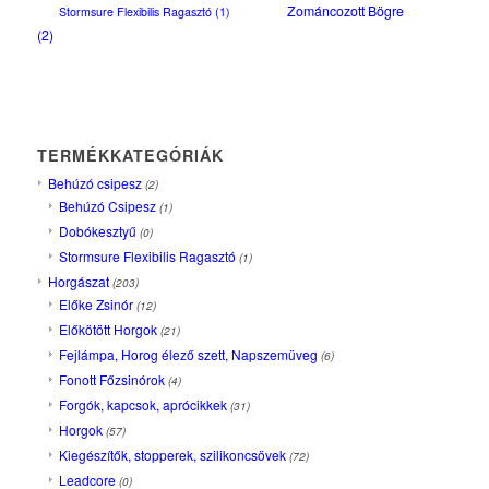
Zománcozott Bögre
Stormsure Flexibilis Ragasztó
(1)
(2)
TERMÉKKATEGÓRIÁK
Behúzó csipesz
(2)
Behúzó Csipesz
(1)
Dobókesztyű
(0)
Stormsure Flexibilis Ragasztó
(1)
Horgászat
(203)
Előke Zsinór
(12)
Előkötött Horgok
(21)
Fejlámpa, Horog élező szett, Napszemüveg
(6)
Fonott Főzsinórok
(4)
Forgók, kapcsok, aprócikkek
(31)
Horgok
(57)
Kiegészítők, stopperek, szilikoncsövek
(72)
Leadcore
(0)