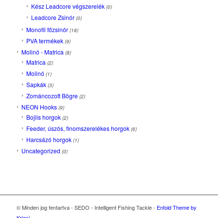
Kész Leadcore végszerelék
(0)
Leadcore Zsinór
(0)
Monofil főzsinór
(18)
PVA termékek
(9)
Molinó - Matrica
(8)
Matrica
(2)
Molinó
(1)
Sapkák
(3)
Zománcozott Bögre
(2)
NEON Hooks
(9)
Bojlis horgok
(2)
Feeder, úszós, finomszerelékes horgok
(6)
Harcsázó horgok
(1)
Uncategorized
(0)
© Minden jog fentartva - SEDO - Intelligent Fishing Tackle -
Enfold Theme by
Kriesi