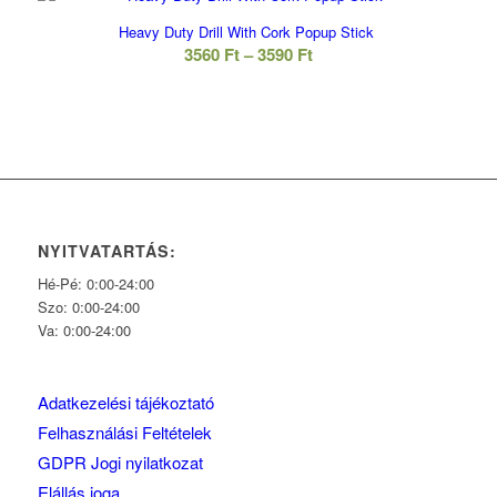
Heavy Duty Drill With Cork Popup Stick
Ártartomány:
3560
Ft
–
3590
Ft
3560 Ft
-
3590 Ft
NYITVATARTÁS:
Hé-Pé: 0:00-24:00
Szo: 0:00-24:00
Va: 0:00-24:00
Adatkezelési tájékoztató
Felhasználási Feltételek
GDPR Jogi nyilatkozat
Elállás joga