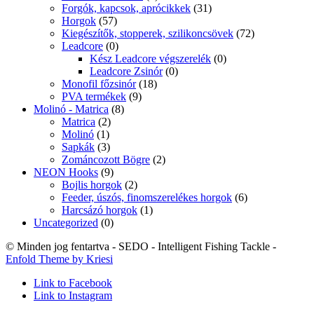
Forgók, kapcsok, aprócikkek
(31)
Horgok
(57)
Kiegészítők, stopperek, szilikoncsövek
(72)
Leadcore
(0)
Kész Leadcore végszerelék
(0)
Leadcore Zsinór
(0)
Monofil főzsinór
(18)
PVA termékek
(9)
Molinó - Matrica
(8)
Matrica
(2)
Molinó
(1)
Sapkák
(3)
Zománcozott Bögre
(2)
NEON Hooks
(9)
Bojlis horgok
(2)
Feeder, úszós, finomszerelékes horgok
(6)
Harcsázó horgok
(1)
Uncategorized
(0)
© Minden jog fentartva - SEDO - Intelligent Fishing Tackle -
Enfold Theme by Kriesi
Link to Facebook
Link to Instagram