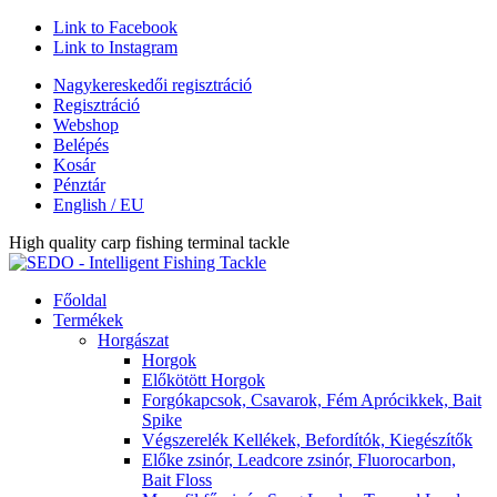
Link to Facebook
Link to Instagram
Nagykereskedői regisztráció
Regisztráció
Webshop
Belépés
Kosár
Pénztár
English / EU
High quality carp fishing terminal tackle
Főoldal
Termékek
Horgászat
Horgok
Előkötött Horgok
Forgókapcsok, Csavarok, Fém Aprócikkek, Bait
Spike
Végszerelék Kellékek, Befordítók, Kiegészítők
Előke zsinór, Leadcore zsinór, Fluorocarbon,
Bait Floss