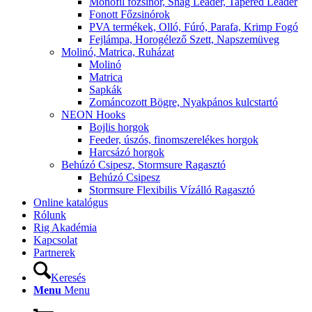
Monofil főzsinór, Snag Leader, Tapered Leader
Fonott Főzsinórok
PVA termékek, Olló, Fúró, Parafa, Krimp Fogó
Fejlámpa, Horogélező Szett, Napszemüveg
Molinó, Matrica, Ruházat
Molinó
Matrica
Sapkák
Zománcozott Bögre, Nyakpános kulcstartó
NEON Hooks
Bojlis horgok
Feeder, úszós, finomszerelékes horgok
Harcsázó horgok
Behúzó Csipesz, Stormsure Ragasztó
Behúzó Csipesz
Stormsure Flexibilis Vízálló Ragasztó
Online katalógus
Rólunk
Rig Akadémia
Kapcsolat
Partnerek
Keresés
Menu
Menu