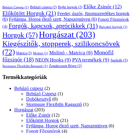
Előke Zsinór
(12)
Behúzó csipesz
(2)
Bojlis horgok
(2)
Behúzó Csipesz
(1)
Előkötött Horgok
(21)
Feeder, úszós, finomszerelékes horgok
(6)
Fejlámpa, Horog élező szett, Napszemüveg
(6)
Fonott Főzsinórok
Forgók, kapcsok, aprócikkek
(31)
(4)
Harcsázó horgok
(1)
Horgászat
(203)
Horgok
(57)
Kiegészítők, stopperek, szilikoncsövek
(72)
Monofil
Molinó - Matrica
(8)
Matrica
(2)
Molinó
(1)
főzsinór
(18)
NEON Hooks
(9)
PVA termékek
(9)
Sapkák
(3)
Zománcozott Bögre
(2)
Stormsure Flexibilis Ragasztó
(1)
Termékkategóriák
Behúzó csipesz
(2)
Behúzó Csipesz
(1)
Dobókesztyű
(0)
Stormsure Flexibilis Ragasztó
(1)
Horgászat
(203)
Előke Zsinór
(12)
Előkötött Horgok
(21)
Fejlámpa, Horog élező szett, Napszemüveg
(6)
Fonott Főzsinórok
(4)