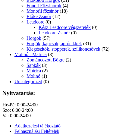
Előkötött Horgok
(21)
Fonott Főzsinórok
(4)
Monofil főzsinór
(18)
Előke Zsinór
(12)
Leadcore
(0)
Kész Leadcore végszerelék
(0)
Leadcore Zsinór
(0)
Horgok
(57)
Forgók, kapcsok, aprócikkek
(31)
Kiegészítők, stopperek, szilikoncsövek
(72)
Molinó - Matrica
(8)
Zománcozott Bögre
(2)
Sapkák
(3)
Matrica
(2)
Molinó
(1)
Uncategorized
(0)
Nyitvatartás:
Hé-Pé: 0:00-24:00
Szo: 0:00-24:00
Va: 0:00-24:00
Adatkezelési tájékoztató
Felhasználási Feltételek