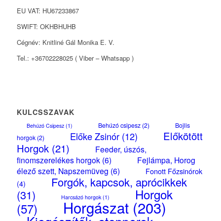
EU VAT: HU67233867
SWIFT: OKHBHUHB
Cégnév: Knitliné Gál Monika E. V.
Tel.: +36702228025 ( Viber – Whatsapp )
KULCSSZAVAK
Behúzó csipesz
(2)
Bojlis
Behúzó Csipesz
(1)
Előkötött
Előke Zsinór
(12)
horgok
(2)
Horgok
(21)
Feeder, úszós,
finomszerelékes horgok
(6)
Fejlámpa, Horog
élező szett, Napszemüveg
(6)
Fonott Főzsinórok
Forgók, kapcsok, aprócikkek
(4)
Horgok
(31)
Harcsázó horgok
(1)
Horgászat
(203)
(57)
Kiegészítők, stopperek,