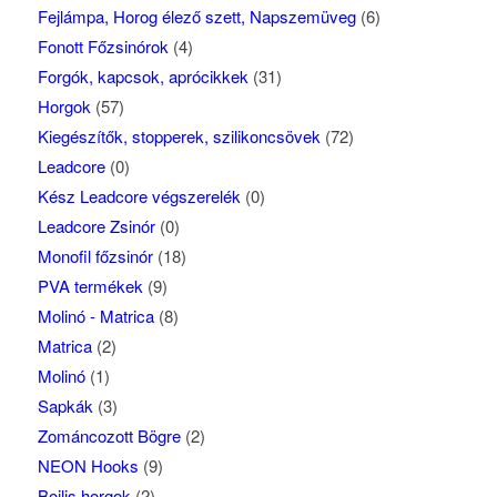
Fejlámpa, Horog élező szett, Napszemüveg
(6)
Fonott Főzsinórok
(4)
Forgók, kapcsok, aprócikkek
(31)
Horgok
(57)
Kiegészítők, stopperek, szilikoncsövek
(72)
Leadcore
(0)
Kész Leadcore végszerelék
(0)
Leadcore Zsinór
(0)
Monofil főzsinór
(18)
PVA termékek
(9)
Molinó - Matrica
(8)
Matrica
(2)
Molinó
(1)
Sapkák
(3)
Zománcozott Bögre
(2)
NEON Hooks
(9)
Bojlis horgok
(2)