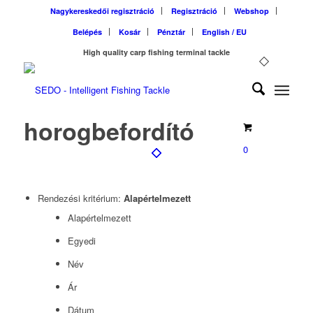
Nagykereskedői regisztráció
Regisztráció
Webshop
Belépés
Kosár
Pénztár
English / EU
High quality carp fishing terminal tackle
horogbefordító
0
Rendezési kritérium:
Alapértelmezett
Alapértelmezett
Egyedi
Név
Ár
Dátum