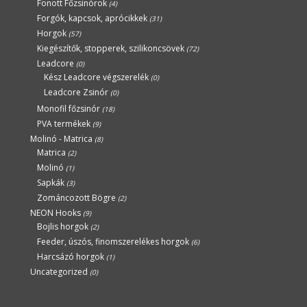
Fonott Főzsinórok
(4)
Forgók, kapcsok, aprócikkek
(31)
Horgok
(57)
Kiegészítők, stopperek, szilikoncsövek
(72)
Leadcore
(0)
Kész Leadcore végszerelék
(0)
Leadcore Zsinór
(0)
Monofil főzsinór
(18)
PVA termékek
(9)
Molinó - Matrica
(8)
Matrica
(2)
Molinó
(1)
Sapkák
(3)
Zománcozott Bögre
(2)
NEON Hooks
(9)
Bojlis horgok
(2)
Feeder, úszós, finomszerelékes horgok
(6)
Harcsázó horgok
(1)
Uncategorized
(0)