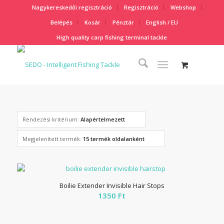
Nagykereskedői regisztráció
Regisztráció
Webshop
Belépés
Kosár
Pénztár
English / EU
High quality carp fishing terminal tackle
Rendezési kritérium:
Alapértelmezett
Megjelenített termék:
15 termék oldalanként
Boilie Extender Invisible Hair Stops
1350
Ft