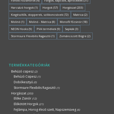
Fonott Főzsinórok
(4)
Forgók, kapcsok, aprócikkek
(31)
Harcsázó horgok
(1)
Horgok
(57)
Horgászat
(203)
Kiegészítők, stopperek, szilikoncsövek
(72)
Matrica
(2)
Molinó
(1)
Molinó - Matrica
(8)
Monofil főzsinór
(18)
NEON Hooks
(9)
PVA termékek
(9)
Sapkák
(3)
Stormsure Flexibilis Ragasztó
(1)
Zománcozott Bögre
(2)
TERMÉKKATEGÓRIÁK
Behúzó csipesz
(2)
Behúzó Csipesz
(1)
Dobókesztyű
(0)
Stormsure Flexibilis Ragasztó
(1)
Horgászat
(203)
Előke Zsinór
(12)
Előkötött Horgok
(21)
Fejlámpa, Horog élező szett, Napszemüveg
(6)