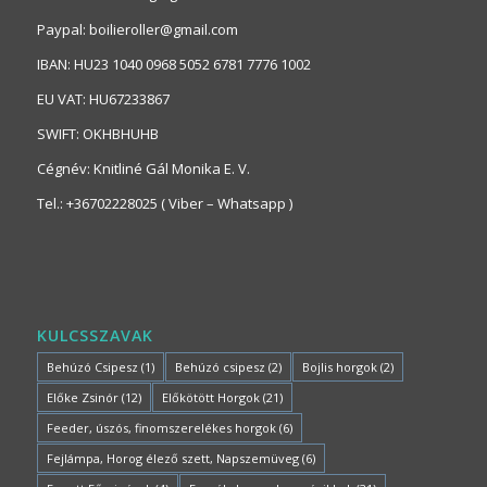
Paypal: boilieroller@gmail.com
IBAN: HU23 1040 0968 5052 6781 7776 1002
EU VAT: HU67233867
SWIFT: OKHBHUHB
Cégnév: Knitliné Gál Monika E. V.
Tel.: +36702228025 ( Viber – Whatsapp )
KULCSSZAVAK
Behúzó Csipesz
(1)
Behúzó csipesz
(2)
Bojlis horgok
(2)
Előke Zsinór
(12)
Előkötött Horgok
(21)
Feeder, úszós, finomszerelékes horgok
(6)
Fejlámpa, Horog élező szett, Napszemüveg
(6)