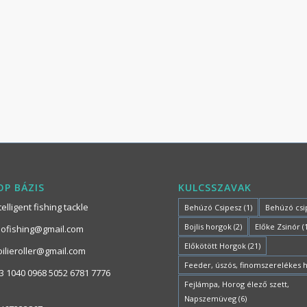
P BÁZIS
KULCSSZAVAK
elligent fishing tackle
Behúzó Csipesz
(1)
Behúzó csi
Bojlis horgok
(2)
Előke Zsinór
(
dofishing@gmail.com
Előkötött Horgok
(21)
oilieroller@gmail.com
Feeder, úszós, finomszerelékes 
3 1040 0968 5052 6781 7776
Fejlámpa, Horog élező szett,
Napszemüveg
(6)