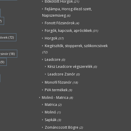
Előkötött Horgok
(21)
Fejlámpa, Horog élező szett,
Napszemüveg
(6)
7)
Fonott Főzsinórok
(4)
Forgók, kapcsok, aprócikkek
(31)
sövek
(72)
Horgok
(57)
Kiegészítők, stopperek, szilikoncsövek
(72)
zsinór
(18)
Leadcore
(0)
(9)
Kész Leadcore végszerelék
(0)
Leadcore Zsinór
(0)
Monofil főzsinór
(18)
PVA termékek
(9)
Molinó - Matrica
(8)
Matrica
(2)
Molinó
(1)
Sapkák
(3)
Zománcozott Bögre
(2)