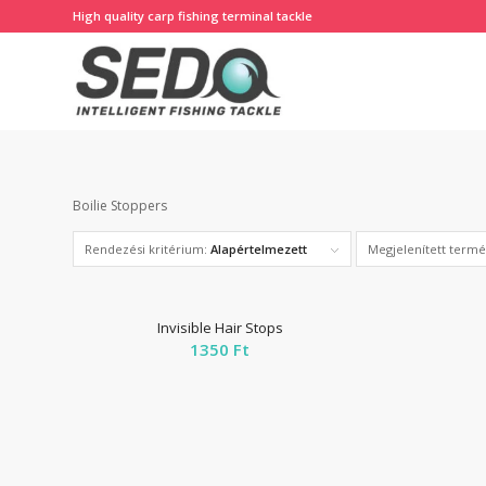
High quality carp fishing terminal tackle
Boilie Stoppers
Rendezési kritérium:
Alapértelmezett
Megjelenített term
Invisible Hair Stops
1350
Ft