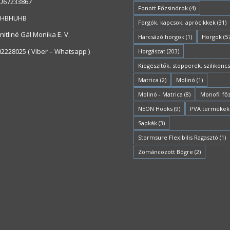
HU67233867
Fonott Főzsinórok
(4)
KHBHUHB
Forgók, kapcsok, aprócikkek
(31)
itliné Gál Monika E. V.
Harcsázó horgok
(1)
Horgok
(5
02228025 ( Viber – Whatsapp )
Horgászat
(203)
Kiegészítők, stopperek, szilikonc
Matrica
(2)
Molinó
(1)
Molinó - Matrica
(8)
Monofil fő
NEON Hooks
(9)
PVA termékek
Sapkák
(3)
Stormsure Flexibilis Ragasztó
(1)
Zománcozott Bögre
(2)