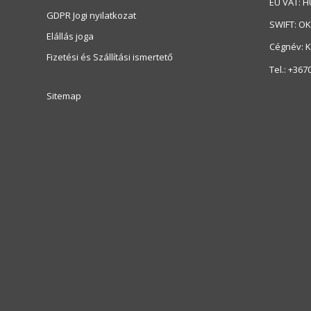
EU VAT: 
GDPR Jogi nyilatkozat
SWIFT: O
Elállás joga
Cégnév: Kn
Fizetési és Szállítási ismertető
Tel.: +367
Sitemap