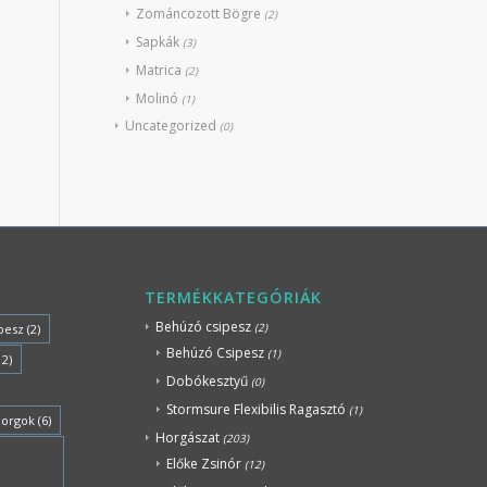
Zománcozott Bögre
(2)
Sapkák
(3)
Matrica
(2)
Molinó
(1)
Uncategorized
(0)
TERMÉKKATEGÓRIÁK
Behúzó csipesz
(2)
pesz
(2)
Behúzó Csipesz
(1)
12)
Dobókesztyű
(0)
Stormsure Flexibilis Ragasztó
(1)
horgok
(6)
Horgászat
(203)
Előke Zsinór
(12)