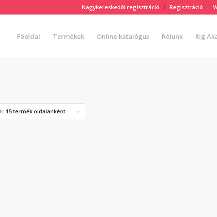
Nagykereskedői regisztráció
Regisztráció
W
Főoldal
Termékek
Online katalógus
Rólunk
Rig Ak
ék:
15 termék oldalanként