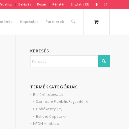
ebshop
Belépés
Kosár
Pénztár
English / EU
adémia
Kapcsolat
Partnerek
KERESÉS
TERMÉKKATEGÓRIÁK
Behúzó csipesz
(2)
Stormsure Flexibilis Ragasztó
(1)
Dobókesztyű
(0)
Behúzó Csipesz
(1)
NEON Hooks
(9)