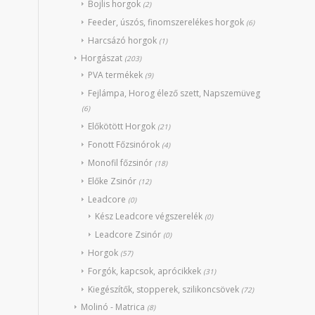
Bojlis horgok
(2)
Feeder, úszós, finomszerelékes horgok
(6)
Harcsázó horgok
(1)
Horgászat
(203)
PVA termékek
(9)
Fejlámpa, Horog élező szett, Napszemüveg
(6)
Előkötött Horgok
(21)
Fonott Főzsinórok
(4)
Monofil főzsinór
(18)
Előke Zsinór
(12)
Leadcore
(0)
Kész Leadcore végszerelék
(0)
Leadcore Zsinór
(0)
Horgok
(57)
Forgók, kapcsok, aprócikkek
(31)
Kiegészítők, stopperek, szilikoncsövek
(72)
Molinó - Matrica
(8)