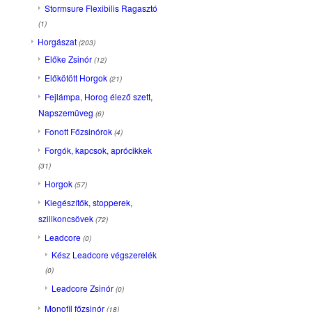
Stormsure Flexibilis Ragasztó
(1)
Horgászat
(203)
Előke Zsinór
(12)
Előkötött Horgok
(21)
Fejlámpa, Horog élező szett,
Napszemüveg
(6)
Fonott Főzsinórok
(4)
Forgók, kapcsok, aprócikkek
(31)
Horgok
(57)
Kiegészítők, stopperek,
szilikoncsövek
(72)
Leadcore
(0)
Kész Leadcore végszerelék
(0)
Leadcore Zsinór
(0)
Monofil főzsinór
(18)