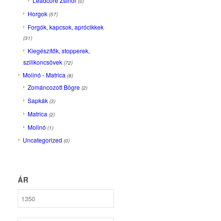
Leadcore Zsinór
(0)
Horgok
(57)
Forgók, kapcsok, aprócikkek
(31)
Kiegészítők, stopperek,
szilikoncsövek
(72)
Molinó - Matrica
(8)
Zománcozott Bögre
(2)
Sapkák
(3)
Matrica
(2)
Molinó
(1)
Uncategorized
(0)
ÁR