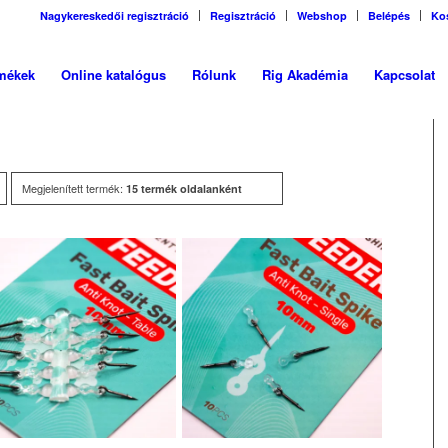
Nagykereskedői regisztráció
Regisztráció
Webshop
Belépés
Ko
mékek
Online katalógus
Rólunk
Rig Akadémia
Kapcsolat
Megjelenített termék:
15 termék oldalanként