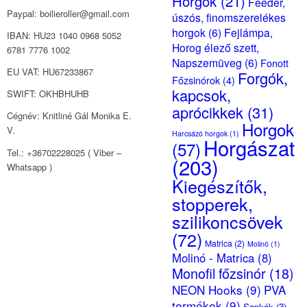
Horgok
(21)
Feeder,
Paypal: boilieroller@gmail.com
úszós, finomszerelékes
horgok
(6)
Fejlámpa,
IBAN: HU23 1040 0968 5052
Horog élező szett,
6781 7776 1002
Napszemüveg
(6)
Fonott
EU VAT: HU67233867
Forgók,
Főzsinórok
(4)
kapcsok,
SWIFT: OKHBHUHB
aprócikkek
(31)
Cégnév: Knitliné Gál Monika E.
Horgok
V.
Harcsázó horgok
(1)
Horgászat
(57)
Tel.: +36702228025 ( Viber –
(203)
Whatsapp )
Kiegészítők,
stopperek,
szilikoncsövek
(72)
Matrica
(2)
Molinó
(1)
Molinó - Matrica
(8)
Monofil főzsinór
(18)
NEON Hooks
(9)
PVA
termékek
(9)
Sapkák
(3)