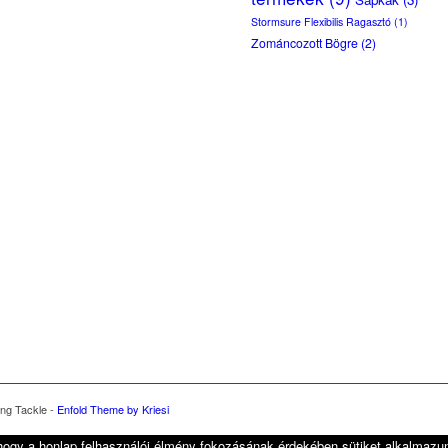
Stormsure Flexibilis Ragasztó
(1)
Zománcozott Bögre
(2)
ing Tackle -
Enfold Theme by Kriesi
hogy a honlap felhasználói élmény fokozásának érdekében sütiket alkalmazu