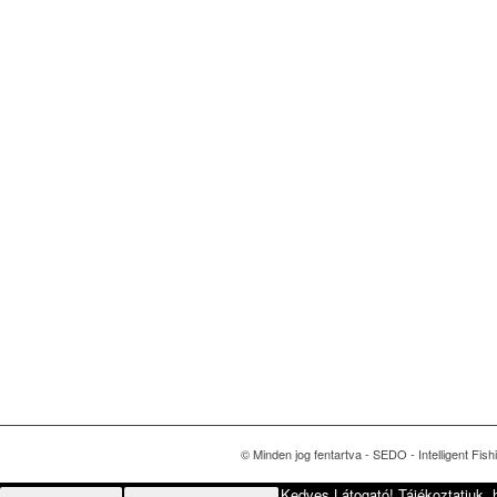
© Minden jog fentartva - SEDO - Intelligent Fish
Kedves Látogató! Tájékoztatjuk, 