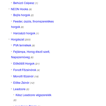
Behúzó Csipesz
(1)
NEON Hooks
(9)
Bojlis horgok
(2)
Feeder, úszós, finomszerelékes
horgok
(6)
Harcsázó horgok
(1)
Horgászat
(203)
PVA termékek
(9)
Fejlámpa, Horog élező szett,
Napszemüveg
(6)
Előkötött Horgok
(21)
Fonott Főzsinórok
(4)
Monofil főzsinór
(18)
Előke Zsinór
(12)
Leadcore
(0)
Kész Leadcore végszerelék
(0)