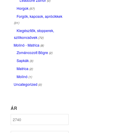
Leadcore Zsinór
(0)
Horgok
(57)
Forgók, kapcsok, aprócikkek
(31)
Kiegészítők, stopperek,
szilikoncsövek
(72)
Molinó - Matrica
(8)
Zománcozott Bögre
(2)
Sapkák
(3)
Matrica
(2)
Molinó
(1)
Uncategorized
(0)
ÁR