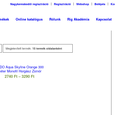
Nagykereskedői regisztráció
Regisztráció
Webshop
Belépés
Ko
mékek
Online katalógus
Rólunk
Rig Akadémia
Kapcsolat
Megjelenített termék:
15 termék oldalanként
DO Aqua Skyline Orange 300
éter Monofil Horgász Zsinór
Ártartomány:
2740
Ft
–
3290
Ft
ny:
2740 Ft
-
3290 Ft