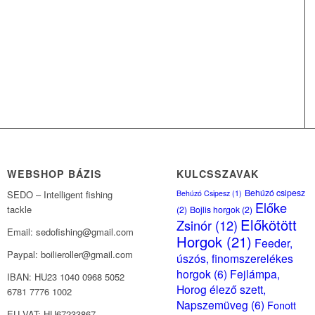
WEBSHOP BÁZIS
KULCSSZAVAK
Behúzó csipesz
Behúzó Csipesz
(1)
SEDO – Intelligent fishing
Előke
tackle
(2)
Bojlis horgok
(2)
Előkötött
Zsinór
(12)
Email: sedofishing@gmail.com
Horgok
(21)
Feeder,
Paypal: boilieroller@gmail.com
úszós, finomszerelékes
horgok
(6)
Fejlámpa,
IBAN: HU23 1040 0968 5052
Horog élező szett,
6781 7776 1002
Napszemüveg
(6)
Fonott
EU VAT: HU67233867