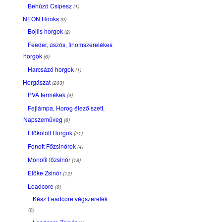
Behúzó Csipesz
(1)
NEON Hooks
(9)
Bojlis horgok
(2)
Feeder, úszós, finomszerelékes
horgok
(6)
Harcsázó horgok
(1)
Horgászat
(203)
PVA termékek
(9)
Fejlámpa, Horog élező szett,
Napszemüveg
(6)
Előkötött Horgok
(21)
Fonott Főzsinórok
(4)
Monofil főzsinór
(18)
Előke Zsinór
(12)
Leadcore
(0)
Kész Leadcore végszerelék
(0)