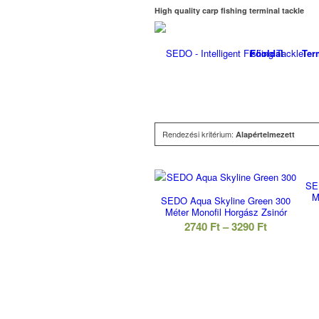
High quality carp fishing terminal tackle
Főoldal
Ter
Rendezési kritérium:
Alapértelmezett
SE
M
SEDO Aqua Skyline Green 300
Méter Monofil Horgász Zsinór
Ártartomá
2740
Ft
–
3290
Ft
2740 Ft
-
3290 Ft