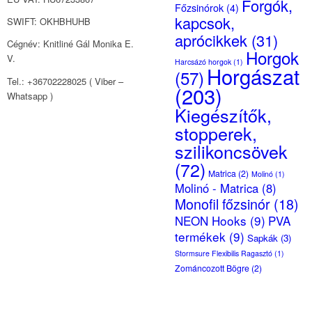
Forgók,
Főzsinórok
(4)
kapcsok,
SWIFT: OKHBHUHB
aprócikkek
(31)
Cégnév: Knitliné Gál Monika E.
Horgok
V.
Harcsázó horgok
(1)
Horgászat
(57)
Tel.: +36702228025 ( Viber –
(203)
Whatsapp )
Kiegészítők,
stopperek,
szilikoncsövek
(72)
Matrica
(2)
Molinó
(1)
Molinó - Matrica
(8)
Monofil főzsinór
(18)
NEON Hooks
(9)
PVA
termékek
(9)
Sapkák
(3)
Stormsure Flexibilis Ragasztó
(1)
Zománcozott Bögre
(2)