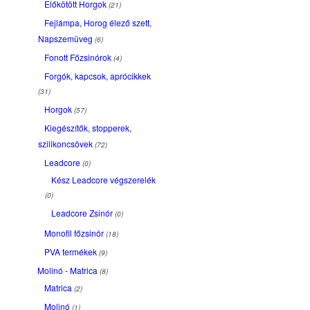
Előkötött Horgok
(21)
Fejlámpa, Horog élező szett,
Napszemüveg
(6)
Fonott Főzsinórok
(4)
Forgók, kapcsok, aprócikkek
(31)
Horgok
(57)
Kiegészítők, stopperek,
szilikoncsövek
(72)
Leadcore
(0)
Kész Leadcore végszerelék
(0)
Leadcore Zsinór
(0)
Monofil főzsinór
(18)
PVA termékek
(9)
Molinó - Matrica
(8)
Matrica
(2)
Molinó
(1)